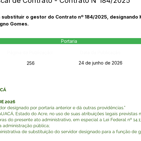
scal de Contrato - Contrato N°184/2025
a substituir o gestor do Contrato nº 184/2025, designando
nigno Gomes.
Portaria
Página da Publicação:
Data da Publicação:
24 de junho de 2026
256
ACÁ
DE 2026
dor designado por portaria anterior e dá outras providências.”
Á, Estado do Acre, no uso de suas atribuições legais previstas na
o presente ato administrativo, em especial a Lei Federal nº 14.133 
a administração pública;
trativa de substituição do servidor designado para a função de ge