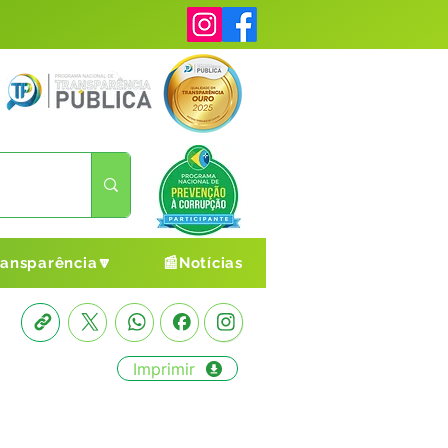
ransparência🔽
📰Notícias
Imprimir