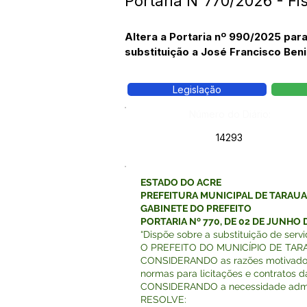
Portaria N°770/2026 - Fi
Altera a Portaria nº 990/2025 par
substituição a José Francisco Be
Legislação
Número do Diário:
14293
ESTADO DO ACRE
PREFEITURA MUNICIPAL DE TARAU
GABINETE DO PREFEITO
PORTARIA Nº 770, DE 02 DE JUNHO 
“Dispõe sobre a substituição de servi
O PREFEITO DO MUNICÍPIO DE TARAUAC
CONSIDERANDO as razões motivadoras d
normas para licitações e contratos d
CONSIDERANDO a necessidade adminis
RESOLVE: