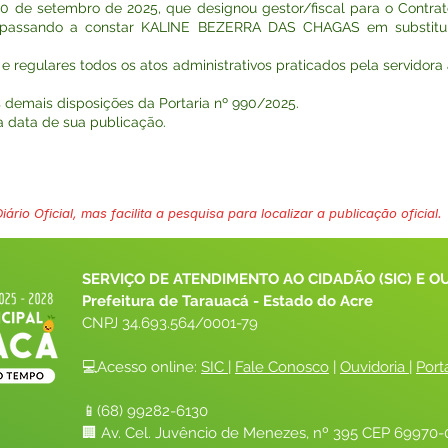
de 10 de setembro de 2025, que designou gestor/fiscal para o Contr
ado, passando a constar KALINE BEZERRA DAS CHAGAS em substit
 e regulares todos os atos administrativos praticados pela servidora
s demais disposições da Portaria nº 990/2025.
na data de sua publicação.
ário Oficial, mas facilita a pesquisa para localizar a publicação oficial.
SERVIÇO DE ATENDIMENTO AO CIDADÃO (SIC) E O
Prefeitura de Tarauacá - Estado do Acre
CNPJ 
34.693.564/0001-79
💻Acesso online: 
SIC 
| 
Fale Conosco
 | 
Ouvidoria
| 
Port
📱(68) 99282-6130 
🏢 Av. Cel. Juvêncio de Menezes, nº 395 CEP 69970-0