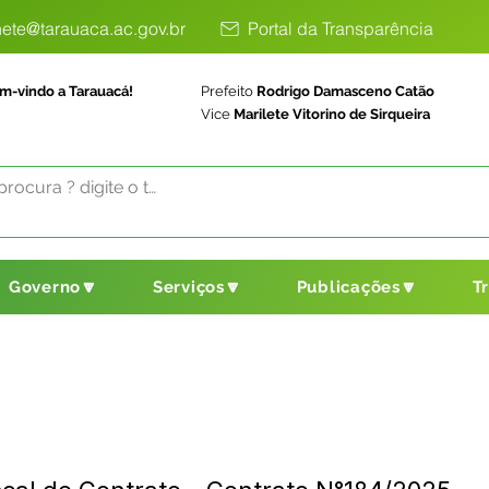
ete@tarauaca.ac.gov.br
Portal da Transparência
m-vindo a Tarauacá!
Prefeito
Rodrigo Damasceno Catão
Vice
Marilete Vitorino de Sirqueira
Governo🔽
Serviços🔽
Publicações🔽
T