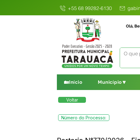
+55 68 99282-6130
gabin
Olá, Be
🏡Início
Município🔽
Voltar
Número do Processo: