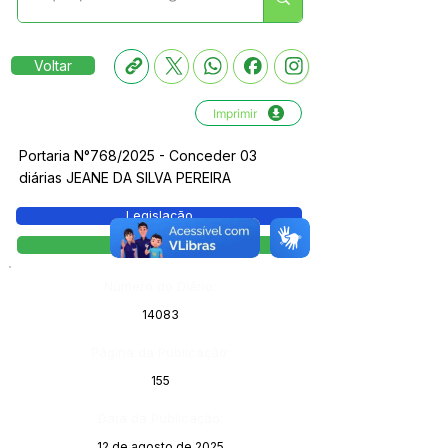
Voltar
Imprimir
Portaria N°768/2025 - Conceder 03
diárias JEANE DA SILVA PEREIRA
Legislação
Portaria
Número do Diário:
14083
Página da Publicação:
155
Data da Publicação:
12 de agosto de 2025