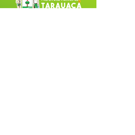
Fale com a Prefeitura
Whatsapp
SERVIÇO DE ATENDIMENTO AO 
CIDADÃO (SIC) E OUVIDORIA
Prefeitura de Tarauacá - Estado do 
Acre
CNPJ 
34.693.564/0001-79
💻Acesso online: 
SIC 
| 
Fale Conosco
 | 
Ouvidoria
| 
Portal de Transparência
 |
Mapa do Site
📱(68) 99282-6130 
🏢 Av. Cel. Juvêncio de Menezes, nº 
395 CEP 69970-000, Centro, Tarauacá, 