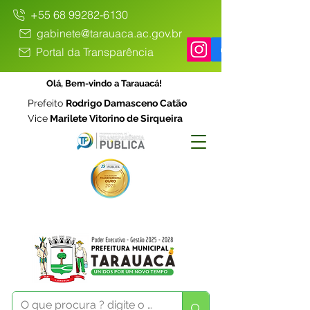
+55 68 99282-6130
gabinete@tarauaca.ac.gov.br
Portal da Transparência
Olá, Bem-vindo a Tarauacá!
Prefeito
Rodrigo Damasceno Catão
Vice
Marilete Vitorino de Sirqueira