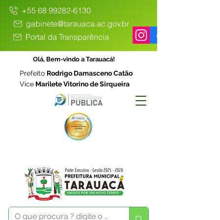
+55 68 99282-6130
gabinete@tarauaca.ac.gov.br
Portal da Transparência
Olá, Bem-vindo a Tarauacá!
Prefeito
Rodrigo Damasceno Catão
Vice
Marilete Vitorino de Sirqueira