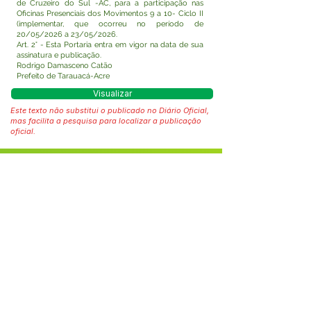
de Cruzeiro do Sul -AC, para a participação nas
Oficinas Presenciais dos Movimentos 9 a 10- Ciclo II
(implementar, que ocorreu no período de
20/05/2026 a 23/05/2026.
Art. 2° - Esta Portaria entra em vigor na data de sua
assinatura e publicação.
Rodrigo Damasceno Catão
Prefeito de Tarauacá-Acre
Visualizar
Este texto não substitui o publicado no Diário Oficial,
mas facilita a pesquisa para localizar a publicação
oficial.
Fale com a Prefeitura
Whatsapp
SERVIÇO DE ATENDIMENTO AO 