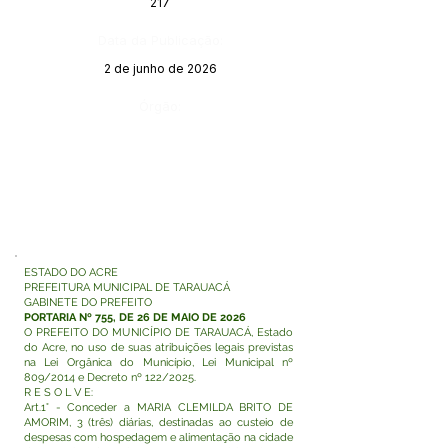
217
Data da Publicação:
2 de junho de 2026
Órgão:
ESTADO DO ACRE
PREFEITURA MUNICIPAL DE TARAUACÁ
GABINETE DO PREFEITO
PORTARIA Nº 755, DE 26 DE MAIO DE 2026
O PREFEITO DO MUNICÍPIO DE TARAUACÁ, Estado
do Acre, no uso de suas atribuições legais previstas
na Lei Orgânica do Município, Lei Municipal nº
809/2014 e Decreto nº 122/2025.
R E S O L V E:
Art.1° - Conceder a MARIA CLEMILDA BRITO DE
AMORIM, 3 (três) diárias, destinadas ao custeio de
despesas com hospedagem e alimentação na cidade