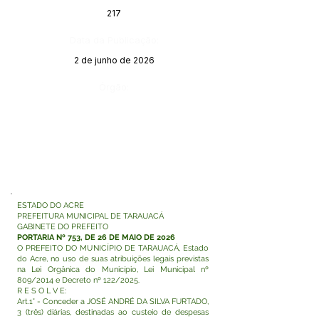
217
Data da Publicação:
2 de junho de 2026
Órgão:
ESTADO DO ACRE
PREFEITURA MUNICIPAL DE TARAUACÁ
GABINETE DO PREFEITO
PORTARIA Nº 753, DE 26 DE MAIO DE 2026
O PREFEITO DO MUNICÍPIO DE TARAUACÁ, Estado
do Acre, no uso de suas atribuições legais previstas
na Lei Orgânica do Município, Lei Municipal nº
809/2014 e Decreto nº 122/2025.
R E S O L V E:
Art.1° - Conceder a JOSÉ ANDRÉ DA SILVA FURTADO,
3 (três) diárias, destinadas ao custeio de despesas