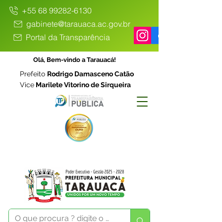
+55 68 99282-6130
gabinete@tarauaca.ac.gov.br
Portal da Transparência
Olá, Bem-vindo a Tarauacá!
Prefeito
Rodrigo Damasceno Catão
Vice
Marilete Vitorino de Sirqueira