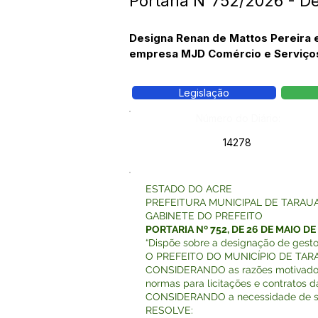
Portaria N°752/2026 - D
Designa Renan de Mattos Pereira 
empresa MJD Comércio e Serviços
Legislação
Número do Diário:
14278
ESTADO DO ACRE
PREFEITURA MUNICIPAL DE TARAU
GABINETE DO PREFEITO
PORTARIA Nº 752, DE 26 DE MAIO DE
“Dispõe sobre a designação de gestor
O PREFEITO DO MUNICÍPIO DE TARAUAC
CONSIDERANDO as razões motivadoras d
normas para licitações e contratos d
CONSIDERANDO a necessidade de se re
RESOLVE: