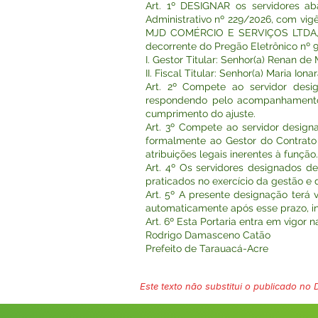
Art. 1º DESIGNAR os servidores ab
Administrativo nº 229/2026, com vig
MJD COMÉRCIO E SERVIÇOS LTDA, cu
decorrente do Pregão Eletrônico nº 
I. Gestor Titular: Senhor(a) Renan de
II. Fiscal Titular: Senhor(a) Maria I
Art. 2º Compete ao servidor desi
respondendo pelo acompanhamento ad
cumprimento do ajuste.
Art. 3º Compete ao servidor design
formalmente ao Gestor do Contrato 
atribuições legais inerentes à função.
Art. 4º Os servidores designados d
praticados no exercício da gestão e d
Art. 5º A presente designação terá 
automaticamente após esse prazo, 
Art. 6º Esta Portaria entra em vigor 
Rodrigo Damasceno Catão
Prefeito de Tarauacá-Acre
Este texto não substitui o publicado no Di