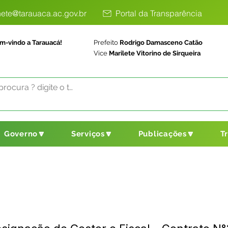
ete@tarauaca.ac.gov.br
Portal da Transparência
m-vindo a Tarauacá!
Prefeito
Rodrigo Damasceno Catão
Vice
Marilete Vitorino de Sirqueira
Governo🔽
Serviços🔽
Publicações🔽
T