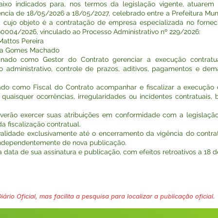
aixo indicados para, nos termos da legislação vigente, atuarem
ência de 18/05/2026 a 18/05/2027, celebrado entre a Prefeitura Mun
jo objeto é a contratação de empresa especializada no forneci
90004/2026, vinculado ao Processo Administrativo nº 229/2026:
 Mattos Pereira
onara Gomes Machado
gnado como Gestor do Contrato gerenciar a execução contratua
ministrativo, controle de prazos, aditivos, pagamentos e demai
ado como Fiscal do Contrato acompanhar e fiscalizar a execução
quaisquer ocorrências, irregularidades ou incidentes contratua
everão exercer suas atribuições em conformidade com a legislação
a fiscalização contratual.
validade exclusivamente até o encerramento da vigência do contrato
independentemente de nova publicação.
na data de sua assinatura e publicação, com efeitos retroativos a 18 
ário Oficial, mas facilita a pesquisa para localizar a publicação oficial.