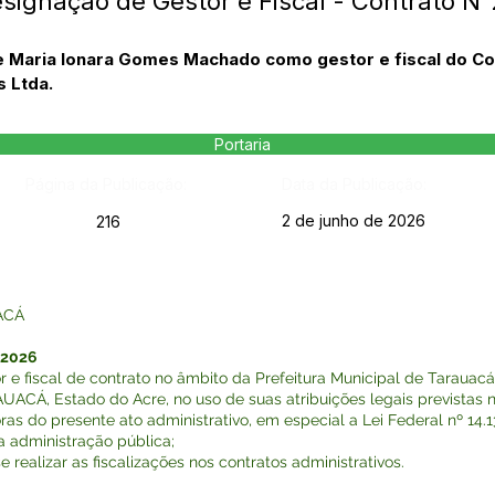
esignação de Gestor e Fiscal - Contrato N
e Maria Ionara Gomes Machado como gestor e fiscal do Co
 Ltda.
Portaria
Página da Publicação:
Data da Publicação:
2 de junho de 2026
216
ACÁ
 2026
 e fiscal de contrato no âmbito da Prefeitura Municipal de Tarauacá.
Á, Estado do Acre, no uso de suas atribuições legais previstas na
o presente ato administrativo, em especial a Lei Federal nº 14.133 
a administração pública;
alizar as fiscalizações nos contratos administrativos.