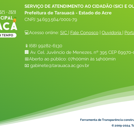
SERVIÇO DE ATENDIMENTO AO CIDADÃO (SIC) E O
Prefeitura de Tarauacá - Estado do Acre
CNPJ 
34.693.564/0001-79
💻Acesso online: 
SIC 
| 
Fale Conosco
 | 
Ouvidoria
| 
Port
📱(68) 99282-6130 
🏢 Av. Cel. Juvêncio de Menezes, nº 395 CEP 69970-0
📅Aberto ao público: 07h00min às 14h00min
📧 
gabinete@tarauaca.ac.gov.br
Ferramenta de Transparência constr
© 2009-2024. To