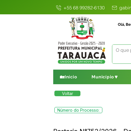
+55 68 99282-6130
gabin
Olá, Be
🏡Início
Município🔽
Voltar
Número do Processo: