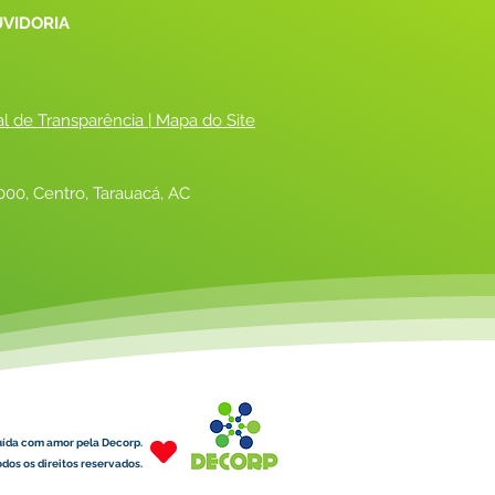
UVIDORIA
al de Transparência
 |
 Mapa do Site
00, Centro, Tarauacá, AC
uída com amor pela Decorp.
dos os direitos reservados.