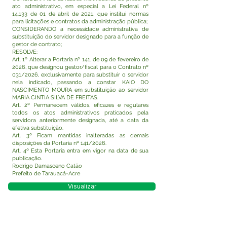
ato administrativo, em especial a Lei Federal nº
14.133 de 01 de abril de 2021, que institui normas
para licitações e contratos da administração pública;
CONSIDERANDO a necessidade administrativa de
substituição do servidor designado para a função de
gestor de contrato;
RESOLVE:
Art. 1º Alterar a Portaria nº 141, de 09 de fevereiro de
2026, que designou gestor/fiscal para o Contrato nº
031/2026, exclusivamente para substituir o servidor
nela indicado, passando a constar KAIO DO
NASCIMENTO MOURA em substituição ao servidor
MARIA CINTIA SILVA DE FREITAS.
Art. 2º Permanecem válidos, eficazes e regulares
todos os atos administrativos praticados pela
servidora anteriormente designada, até a data da
efetiva substituição.
Art. 3º Ficam mantidas inalteradas as demais
disposições da Portaria nº 141/2026.
Art. 4º Esta Portaria entra em vigor na data de sua
publicação.
Rodrigo Damasceno Catão
Prefeito de Tarauacá-Acre
Visualizar
Este texto não substitui o publicado no Diário Oficial,
mas facilita a pesquisa para localizar a publicação
oficial.