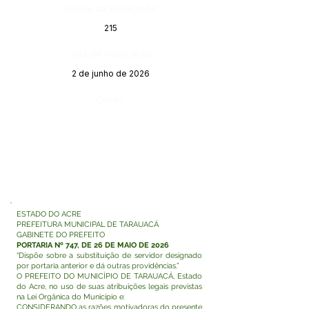
Página da Publicação:
215
Data da Publicação:
2 de junho de 2026
Órgão:
ESTADO DO ACRE
PREFEITURA MUNICIPAL DE TARAUACÁ
GABINETE DO PREFEITO
PORTARIA Nº 747, DE 26 DE MAIO DE 2026
“Dispõe sobre a substituição de servidor designado
por portaria anterior e dá outras providências.”
O PREFEITO DO MUNICÍPIO DE TARAUACÁ, Estado
do Acre, no uso de suas atribuições legais previstas
na Lei Orgânica do Município e:
CONSIDERANDO as razões motivadoras do presente