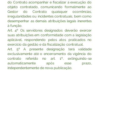
do Contrato acompanhar e fiscalizar a execução do
objeto contratado, comunicando formalmente ao
Gestor do Contrato quaisquer ocorrências,
irregularidades ou incidentes contratuais, bem como
desempenhar as demais atribuições legais inerentes
à função.
Art. 4º Os servidores designados deverão exercer
suas atribuições em conformidade com a legislação
aplicável, respondendo pelos atos praticados no
exercício da gestão e da fiscalização contratual.
Art. 5º A presente designação terá validade
exclusivamente até o encerramento da vigência do
contrato referido no art. 1º, extinguindo-se
automaticamente após esse prazo,
independentemente de nova publicação.
Art. 6º Esta Portaria entra em vigor na data de sua
assinatura e publicação, com efeitos retroativos a 12
de maio de 2026.
Rodrigo Damasceno Catão
Prefeito de Tarauacá-Acre
Visualizar
Este texto não substitui o publicado no Diário Oficial,
mas facilita a pesquisa para localizar a publicação
oficial.