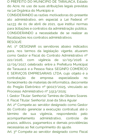
O PREFEITO DO MUNICÍPIO DE TARAUACÁ, Estado
do Acre, no uso de suas atribuições legais previstas
na Lei Orgânica do Município e:
CONSIDERANDO as razões motivadoras do presente
ato administrativo, em especial a Lei Federal nº
14.133 de 01 de abril de 2021, que institui normas
para licitações e contratos da administração pública;
CONSIDERANDO a necessidade de se realizar as
fiscalizações nos contratos administrativos.
RESOLVE:
Art. 1º DESIGNAR os servidores abaixo indicados
para, nos termos da legislação vigente, atuarem
como Gestor e Fiscal do Contrato Administrativo nº
222/2026, com vigência de 12/05/2026 a
12/05/2027, celebrado entre a Prefeitura Municipal
de Tarauacá e a Pessoa física SEGINFO COMÉRCIO
E SERVIÇOS EMPRESARIAIS LTDA, cujo objeto é a
contratação de empresa especializada no
fornecimento de materiais de informática, decorrente
do Pregão Eletrônico nº 90027/2025, vinculado ao
Processo Administrativo nº 3.513/2025:
I. Gestor Titular: Senhor(a) Tamires de Oliviera Soares
II. Fiscal Titular: Senhor(a) José da Silva Aguiar
Art. 2º Compete ao servidor designado como Gestor
do Contrato gerenciar a execução contratual até o
término de sua vigência, respondendo pelo
acompanhamento administrativo, controle de
prazos, aditivos, pagamentos e demais providências
necessárias ao fiel cumprimento do ajuste.
Art. 3º Compete ao servidor designado como Fiscal