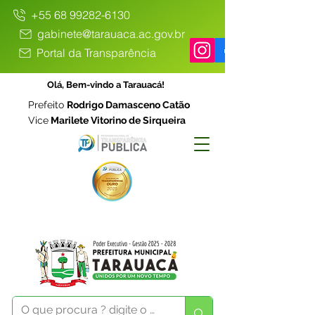
+55 68 99282-6130
gabinete@tarauaca.ac.gov.br
Portal da Transparência
Olá, Bem-vindo a Tarauacá!
Prefeito
Rodrigo Damasceno Catão
Vice
Marilete Vitorino de Sirqueira