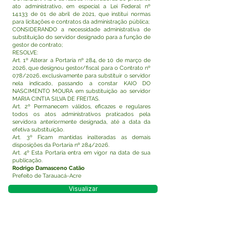
ato administrativo, em especial a Lei Federal nº
14.133 de 01 de abril de 2021, que institui normas
para licitações e contratos da administração pública;
CONSIDERANDO a necessidade administrativa de
substituição do servidor designado para a função de
gestor de contrato;
RESOLVE:
Art. 1º Alterar a Portaria nº 284, de 10 de março de
2026, que designou gestor/fiscal para o Contrato nº
078/2026, exclusivamente para substituir o servidor
nela indicado, passando a constar KAIO DO
NASCIMENTO MOURA em substituição ao servidor
MARIA CINTIA SILVA DE FREITAS.
Art. 2º Permanecem válidos, eficazes e regulares
todos os atos administrativos praticados pela
servidora anteriormente designada, até a data da
efetiva substituição.
Art. 3º Ficam mantidas inalteradas as demais
disposições da Portaria nº 284/2026.
Art. 4º Esta Portaria entra em vigor na data de sua
publicação.
Rodrigo Damasceno Catão
Prefeito de Tarauacá-Acre
Visualizar
Este texto não substitui o publicado no Diário Oficial,
mas facilita a pesquisa para localizar a publicação
oficial.