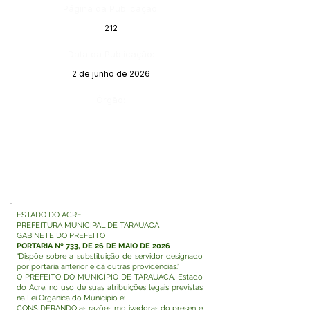
Página da Publicação:
212
Data da Publicação:
2 de junho de 2026
Órgão:
ESTADO DO ACRE
PREFEITURA MUNICIPAL DE TARAUACÁ
GABINETE DO PREFEITO
PORTARIA Nº 733, DE 26 DE MAIO DE 2026
“Dispõe sobre a substituição de servidor designado
por portaria anterior e dá outras providências.”
O PREFEITO DO MUNICÍPIO DE TARAUACÁ, Estado
do Acre, no uso de suas atribuições legais previstas
na Lei Orgânica do Município e:
CONSIDERANDO as razões motivadoras do presente