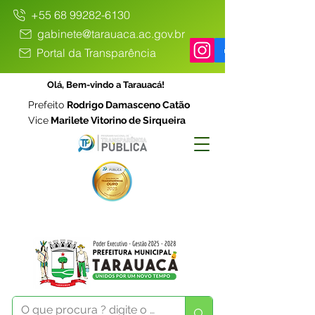
+55 68 99282-6130
gabinete@tarauaca.ac.gov.br
Portal da Transparência
Olá, Bem-vindo a Tarauacá!
Prefeito
Rodrigo Damasceno Catão
Vice
Marilete Vitorino de Sirqueira