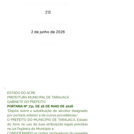
Página da Publicação:
212
Data da Publicação:
2 de junho de 2026
Órgão:
ESTADO DO ACRE
PREFEITURA MUNICIPAL DE TARAUACÁ
GABINETE DO PREFEITO
PORTARIA Nº 731, DE 26 DE MAIO DE 2026
“Dispõe sobre a substituição de servidor designado
por portaria anterior e dá outras providências.”
O PREFEITO DO MUNICÍPIO DE TARAUACÁ, Estado
do Acre, no uso de suas atribuições legais previstas
na Lei Orgânica do Município e:
CONSIDERANDO as razões motivadoras do presente