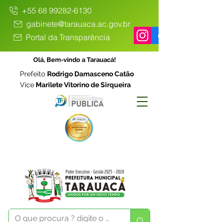
+55 68 99282-6130
gabinete@tarauaca.ac.gov.br
Portal da Transparência
Olá, Bem-vindo a Tarauacá!
Prefeito
Rodrigo Damasceno Catão
Vice
Marilete Vitorino de Sirqueira