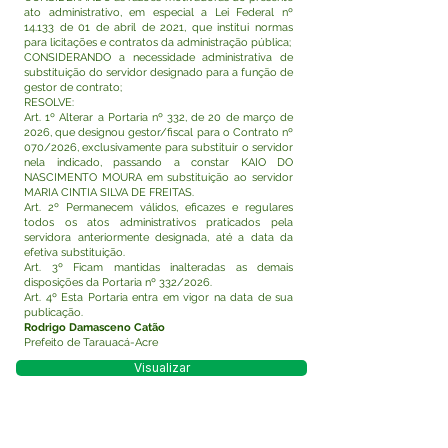
ato administrativo, em especial a Lei Federal nº
14.133 de 01 de abril de 2021, que institui normas
para licitações e contratos da administração pública;
CONSIDERANDO a necessidade administrativa de
substituição do servidor designado para a função de
gestor de contrato;
RESOLVE:
Art. 1º Alterar a Portaria nº 332, de 20 de março de
2026, que designou gestor/fiscal para o Contrato nº
070/2026, exclusivamente para substituir o servidor
nela indicado, passando a constar KAIO DO
NASCIMENTO MOURA em substituição ao servidor
MARIA CINTIA SILVA DE FREITAS.
Art. 2º Permanecem válidos, eficazes e regulares
todos os atos administrativos praticados pela
servidora anteriormente designada, até a data da
efetiva substituição.
Art. 3º Ficam mantidas inalteradas as demais
disposições da Portaria nº 332/2026.
Art. 4º Esta Portaria entra em vigor na data de sua
publicação.
Rodrigo Damasceno Catão
Prefeito de Tarauacá-Acre
Visualizar
Este texto não substitui o publicado no Diário Oficial,
mas facilita a pesquisa para localizar a publicação
oficial.