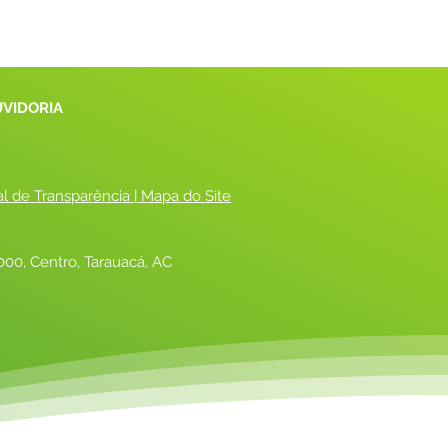
UVIDORIA
al de Transparência
 |
 Mapa do Site
00, Centro, Tarauacá, AC