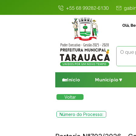
+55 68 99282-6130
gabin
Olá, Be
🏡Início
Município🔽
Voltar
Número do Processo: