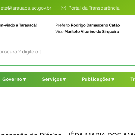
ete@tarauaca.ac.gov.br
Portal da Transparência
m-vindo a Tarauacá!
Prefeito
Rodrigo Damasceno Catão
Vice
Marilete Vitorino de Sirqueira
Governo🔽
Serviços🔽
Publicações🔽
T