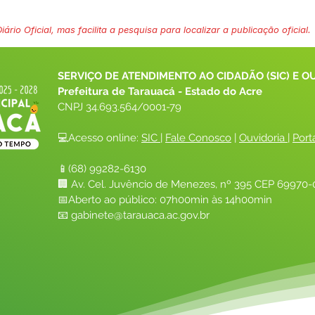
ário Oficial, mas facilita a pesquisa para localizar a publicação oficial.
SERVIÇO DE ATENDIMENTO AO CIDADÃO (SIC) E O
Prefeitura de Tarauacá - Estado do Acre
CNPJ 
34.693.564/0001-79
💻Acesso online: 
SIC 
| 
Fale Conosco
 | 
Ouvidoria
| 
Port
📱(68) 99282-6130 
🏢 Av. Cel. Juvêncio de Menezes, nº 395 CEP 69970-0
📅Aberto ao público: 07h00min às 14h00min
📧 
gabinete@tarauaca.ac.gov.br