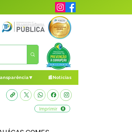
ransparência🔽
📰Notícias
Imprimir