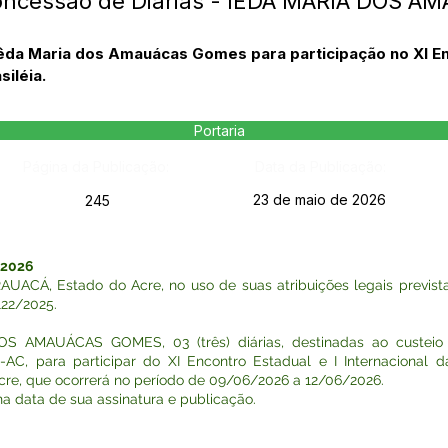
Concessão de Diárias - IÊDA MARIA DOS
Iêda Maria dos Amauácas Gomes para participação no XI En
iléia.
Portaria
Página da Publicação:
Data da Publicação:
23 de maio de 2026
245
 2026
Á, Estado do Acre, no uso de suas atribuições legais previstas
122/2025.
DOS AMAUÁCAS GOMES, 03 (três) diárias, destinadas ao custe
-AC, para participar do XI Encontro Estadual e I Internacional 
cre, que ocorrerá no período de 09/06/2026 a 12/06/2026.
r na data de sua assinatura e publicação.