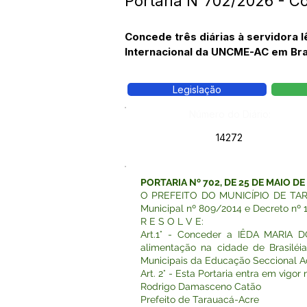
Portaria N°702/2026 - 
Concede três diárias à servidora 
Internacional da UNCME-AC em Bras
Legislação
Número do Diário:
14272
PORTARIA Nº 702, DE 25 DE MAIO DE
O PREFEITO DO MUNICÍPIO DE TARAUAC
Municipal nº 809/2014 e Decreto nº 
R E S O L V E:
Art.1° - Conceder a IÊDA MARIA 
alimentação na cidade de Brasiléia
Municipais da Educação Seccional A
Art. 2° - Esta Portaria entra em vigo
Rodrigo Damasceno Catão
Prefeito de Tarauacá-Acre