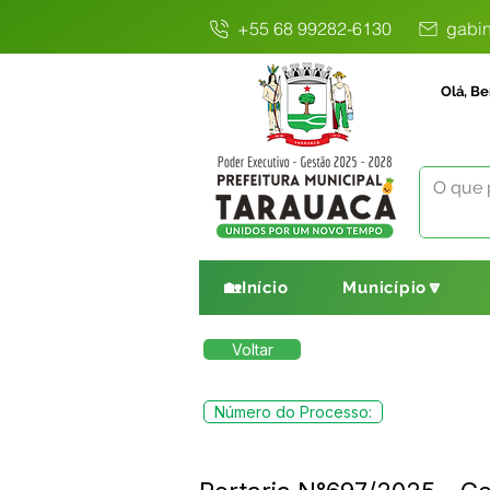
+55 68 99282-6130
gabin
Olá, Be
🏡Início
Município🔽
Voltar
Número do Processo: