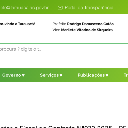
ete@tarauaca.ac.gov.br
Portal da Transparência
m-vindo a Tarauacá!
Prefeito
Rodrigo Damasceno Catão
Vice
Marilete Vitorino de Sirqueira
Governo🔽
Serviços🔽
Publicações🔽
T