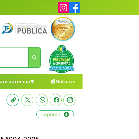
ransparência🔽
📰Notícias
Imprimir