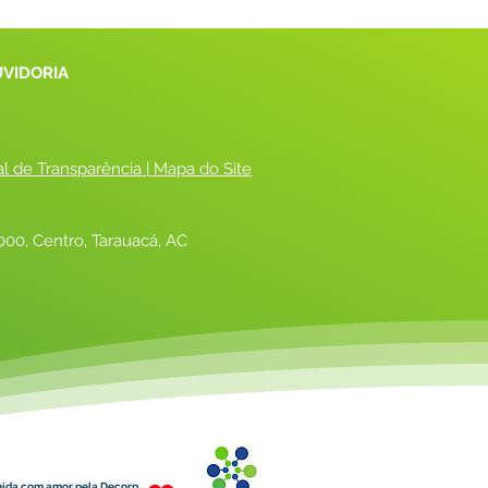
UVIDORIA
al de Transparência
 |
 Mapa do Site
00, Centro, Tarauacá, AC
uída com amor pela Decorp.