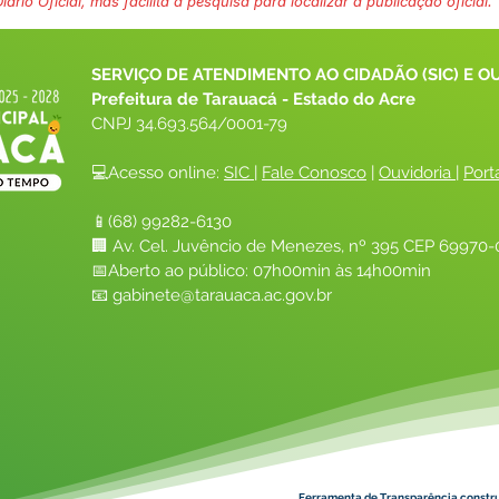
ário Oficial, mas facilita a pesquisa para localizar a publicação oficial.
SERVIÇO DE ATENDIMENTO AO CIDADÃO (SIC) E O
Prefeitura de Tarauacá - Estado do Acre
CNPJ 
34.693.564/0001-79
💻Acesso online: 
SIC 
| 
Fale Conosco
 | 
Ouvidoria
| 
Port
📱(68) 99282-6130 
🏢 Av. Cel. Juvêncio de Menezes, nº 395 CEP 69970-0
📅Aberto ao público: 07h00min às 14h00min
📧 
gabinete@tarauaca.ac.gov.br
Ferramenta de Transparência constr