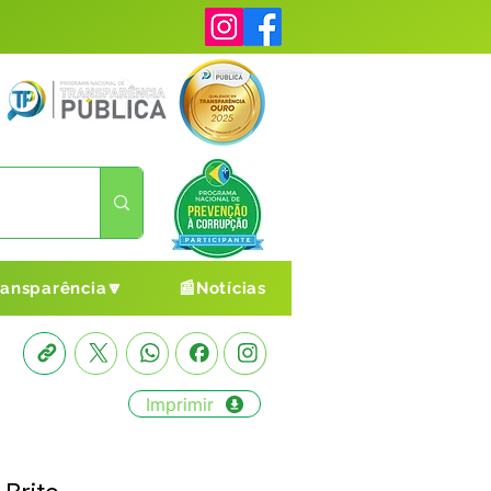
ransparência🔽
📰Notícias
Imprimir