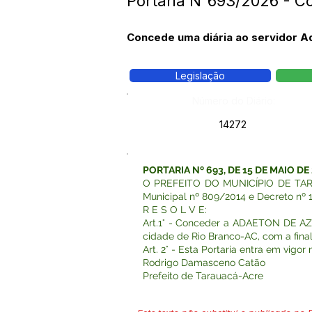
Portaria N°693/2026 - C
Concede uma diária ao servidor A
Legislação
Número do Diário:
14272
PORTARIA Nº 693, DE 15 DE MAIO DE
O PREFEITO DO MUNICÍPIO DE TARAUAC
Municipal nº 809/2014 e Decreto nº 
R E S O L V E:
Art.1° - Conceder a ADAETON DE AZ
cidade de Rio Branco-AC, com a fin
Art. 2° - Esta Portaria entra em vigo
Rodrigo Damasceno Catão
Prefeito de Tarauacá-Acre