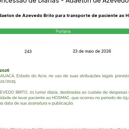
oncessão de Diárias - Adaeton de Azevedo 
daeton de Azevedo Brito para transporte de paciente ao
Portaria
Página da Publicação:
Data da Publicação:
23 de maio de 2026
243
 2026
Á, Estado do Acre, no uso de suas atribuições legais previstas
122/2025.
EVEDO BRITO, 01 (uma) diária, destinadas ao custeio de despesa
alidade de levar paciente ao HOSMAC, que ocorreu no período de 0
r na data de sua assinatura e publicação.