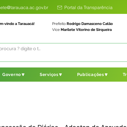
ete@tarauaca.ac.gov.br
Portal da Transparência
m-vindo a Tarauacá!
Prefeito
Rodrigo Damasceno Catão
Vice
Marilete Vitorino de Sirqueira
Governo🔽
Serviços🔽
Publicações🔽
T