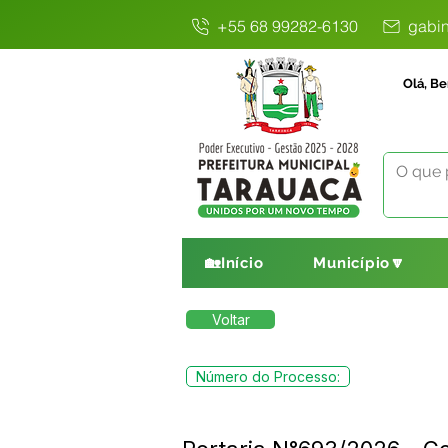
+55 68 99282-6130
gabin
Olá, Be
🏡Início
Município🔽
Voltar
Número do Processo: