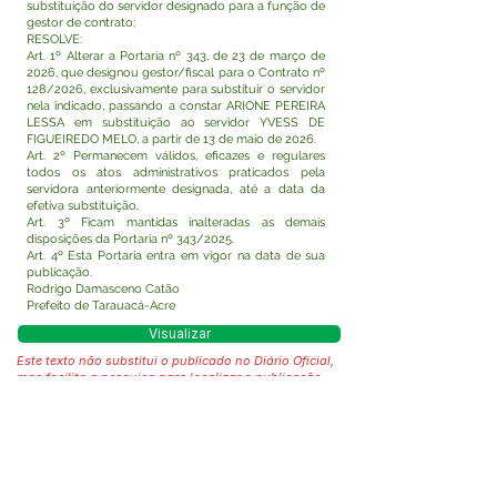
substituição do servidor designado para a função de
gestor de contrato;
RESOLVE:
Art. 1º Alterar a Portaria nº 343, de 23 de março de
2026, que designou gestor/fiscal para o Contrato nº
128/2026, exclusivamente para substituir o servidor
nela indicado, passando a constar ARIONE PEREIRA
LESSA em substituição ao servidor YVESS DE
FIGUEIREDO MELO, a partir de 13 de maio de 2026.
Art. 2º Permanecem válidos, eficazes e regulares
todos os atos administrativos praticados pela
servidora anteriormente designada, até a data da
efetiva substituição.
Art. 3º Ficam mantidas inalteradas as demais
disposições da Portaria nº 343/2025.
Art. 4º Esta Portaria entra em vigor na data de sua
publicação.
Rodrigo Damasceno Catão
Prefeito de Tarauacá-Acre
Visualizar
Este texto não substitui o publicado no Diário Oficial,
mas facilita a pesquisa para localizar a publicação
oficial.