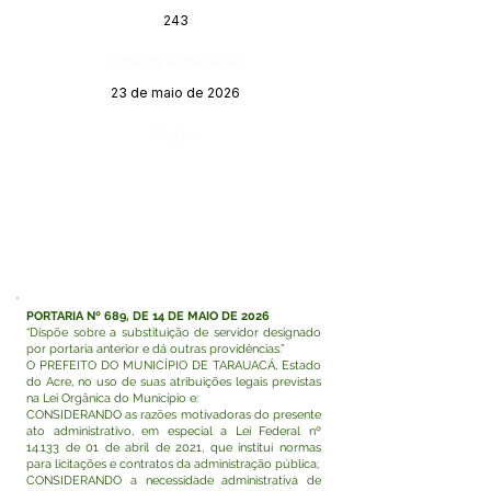
243
Data da Publicação:
23 de maio de 2026
Órgão:
PORTARIA Nº 689, DE 14 DE MAIO DE 2026
“Dispõe sobre a substituição de servidor designado
por portaria anterior e dá outras providências.”
O PREFEITO DO MUNICÍPIO DE TARAUACÁ, Estado
do Acre, no uso de suas atribuições legais previstas
na Lei Orgânica do Município e:
CONSIDERANDO as razões motivadoras do presente
ato administrativo, em especial a Lei Federal nº
14.133 de 01 de abril de 2021, que institui normas
para licitações e contratos da administração pública;
CONSIDERANDO a necessidade administrativa de