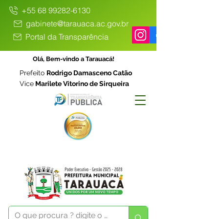
+55 68 99282-6130
gabinete@tarauaca.ac.gov.br
Portal da Transparência
Olá, Bem-vindo a Tarauacá!
Prefeito
Rodrigo Damasceno Catão
Vice
Marilete Vitorino de Sirqueira