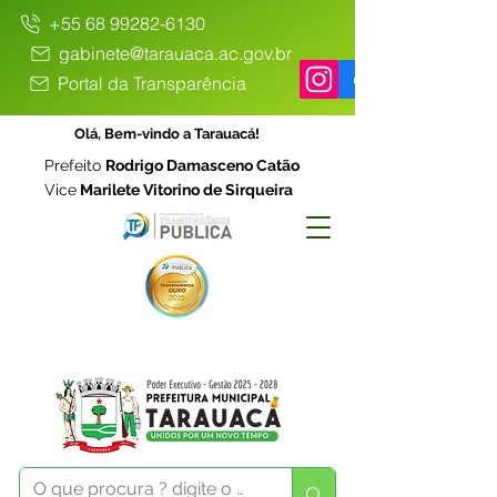
+55 68 99282-6130
gabinete@tarauaca.ac.gov.br
Portal da Transparência
Olá, Bem-vindo a Tarauacá!
Prefeito
Rodrigo Damasceno Catão
Vice
Marilete Vitorino de Sirqueira