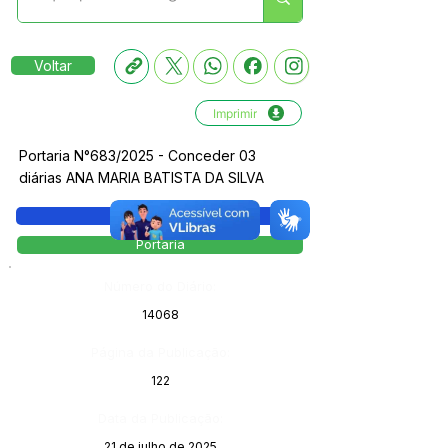
Voltar
Imprimir
Portaria N°683/2025 - Conceder 03
diárias ANA MARIA BATISTA DA SILVA
Legislação
Portaria
Número do Diário:
14068
Página da Publicação:
122
Data da Publicação:
21 de julho de 2025