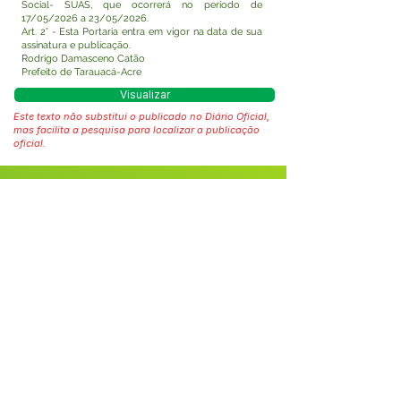
Social- SUAS, que ocorrerá no período de
17/05/2026 a 23/05/2026.
Art. 2° - Esta Portaria entra em vigor na data de sua
assinatura e publicação.
Rodrigo Damasceno Catão
Prefeito de Tarauacá-Acre
Visualizar
Este texto não substitui o publicado no Diário Oficial,
mas facilita a pesquisa para localizar a publicação
oficial.
Fale com a Prefeitura
Whatsapp
SERVIÇO DE ATENDIMENTO AO 
CIDADÃO (SIC) E OUVIDORIA