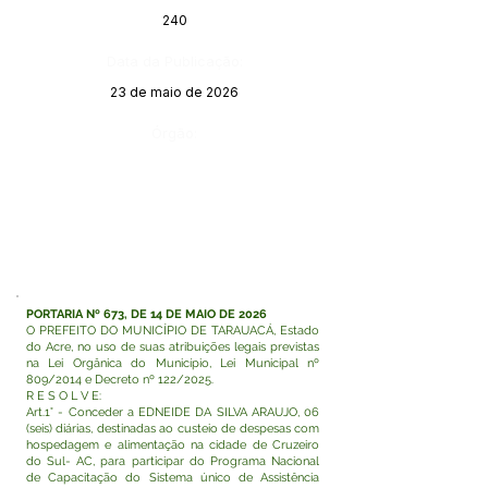
240
Data da Publicação:
23 de maio de 2026
Órgão:
PORTARIA Nº 673, DE 14 DE MAIO DE 2026
O PREFEITO DO MUNICÍPIO DE TARAUACÁ, Estado
do Acre, no uso de suas atribuições legais previstas
na Lei Orgânica do Município, Lei Municipal nº
809/2014 e Decreto nº 122/2025.
R E S O L V E:
Art.1° - Conceder a EDNEIDE DA SILVA ARAUJO, 06
(seis) diárias, destinadas ao custeio de despesas com
hospedagem e alimentação na cidade de Cruzeiro
do Sul- AC, para participar do Programa Nacional
de Capacitação do Sistema único de Assistência