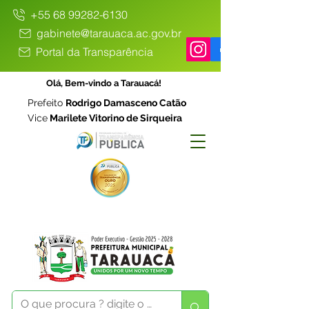
+55 68 99282-6130
gabinete@tarauaca.ac.gov.br
Portal da Transparência
Olá, Bem-vindo a Tarauacá!
Prefeito
Rodrigo Damasceno Catão
Vice
Marilete Vitorino de Sirqueira