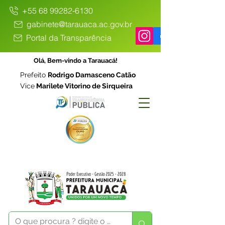
+55 68 99282-6130
gabinete@tarauaca.ac.gov.br
Portal da Transparência
Olá, Bem-vindo a Tarauacá!
Prefeito
Rodrigo Damasceno Catão
Vice
Marilete Vitorino de Sirqueira