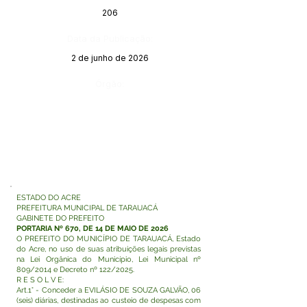
206
Data da Publicação:
2 de junho de 2026
Órgão:
ESTADO DO ACRE
PREFEITURA MUNICIPAL DE TARAUACÁ
GABINETE DO PREFEITO
PORTARIA Nº 670, DE 14 DE MAIO DE 2026
O PREFEITO DO MUNICÍPIO DE TARAUACÁ, Estado
do Acre, no uso de suas atribuições legais previstas
na Lei Orgânica do Município, Lei Municipal nº
809/2014 e Decreto nº 122/2025.
R E S O L V E:
Art.1° - Conceder a EVILÁSIO DE SOUZA GALVÃO, 06
(seis) diárias, destinadas ao custeio de despesas com