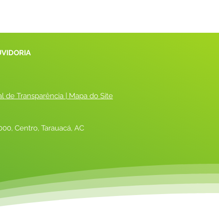
UVIDORIA
al de Transparência
 |
 Mapa do Site
00, Centro, Tarauacá, AC