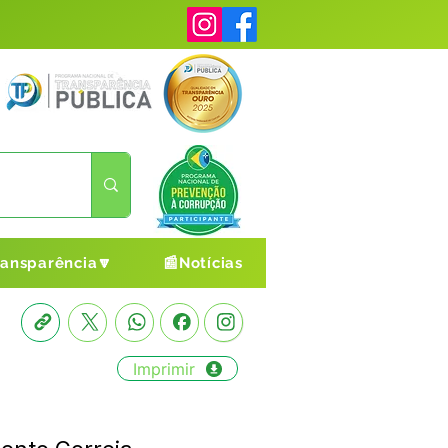
ransparência🔽
📰Notícias
Imprimir