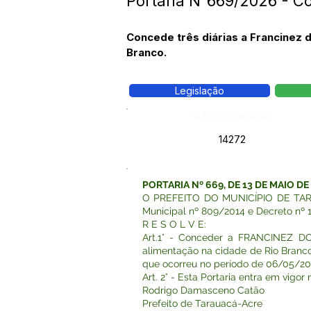
Portaria N°669/2026 - C
Concede três diárias a Francinez 
Branco.
Legislação
Número do Diário:
14272
PORTARIA Nº 669, DE 13 DE MAIO DE
O PREFEITO DO MUNICÍPIO DE TARAUAC
Municipal nº 809/2014 e Decreto nº 
R E S O L V E:
Art.1° - Conceder a FRANCINEZ D
alimentação na cidade de Rio Branco
que ocorreu no período de 06/05/20
Art. 2° - Esta Portaria entra em vigo
Rodrigo Damasceno Catão
Prefeito de Tarauacá-Acre