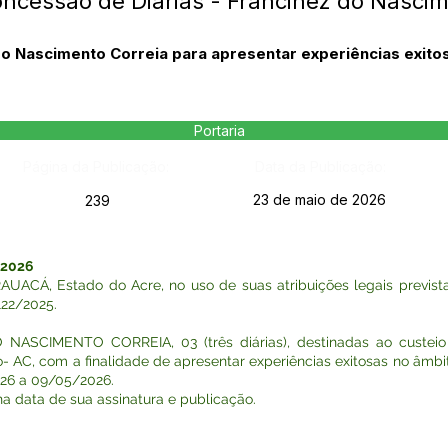
oncessão de Diárias - Francinez do Nascim
do Nascimento Correia para apresentar experiências exito
Portaria
Página da Publicação:
Data da Publicação:
23 de maio de 2026
239
 2026
Á, Estado do Acre, no uso de suas atribuições legais previstas
122/2025.
O NASCIMENTO CORREIA, 03 (três diárias), destinadas ao cust
- AC, com a finalidade de apresentar experiências exitosas no âmbi
26 a 09/05/2026.
r na data de sua assinatura e publicação.