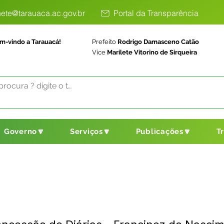
ete@tarauaca.ac.gov.br
Portal da Transparência
m-vindo a Tarauacá!
Prefeito
Rodrigo Damasceno Catão
Vice
Marilete Vitorino de Sirqueira
Governo🔽
Serviços🔽
Publicações🔽
T