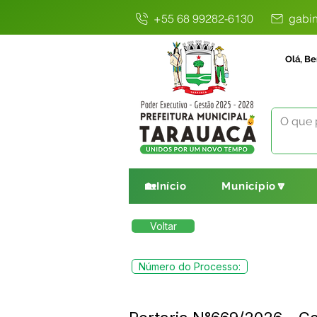
+55 68 99282-6130
gabin
Olá, Be
🏡Início
Município🔽
Voltar
Número do Processo: