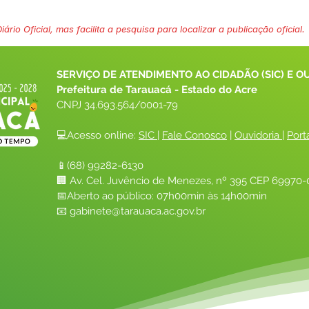
ário Oficial, mas facilita a pesquisa para localizar a publicação oficial.
SERVIÇO DE ATENDIMENTO AO CIDADÃO (SIC) E O
Prefeitura de Tarauacá - Estado do Acre
CNPJ 
34.693.564/0001-79
💻Acesso online: 
SIC 
| 
Fale Conosco
 | 
Ouvidoria
| 
Port
📱(68) 99282-6130 
🏢 Av. Cel. Juvêncio de Menezes, nº 395 CEP 69970-0
📅Aberto ao público: 07h00min às 14h00min
📧 
gabinete@tarauaca.ac.gov.br