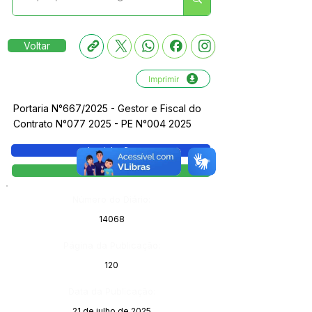
Voltar
Imprimir
Portaria N°667/2025 - Gestor e Fiscal do
Contrato N°077 2025 - PE N°004 2025
Legislação
Portaria
Número do Diário:
14068
Página da Publicação:
120
Data da Publicação:
21 de julho de 2025