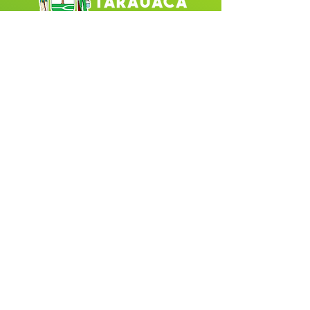
Fale com a Prefeitura
Whatsapp
SERVIÇO DE ATENDIMENTO AO 
CIDADÃO (SIC) E OUVIDORIA
Prefeitura de Tarauacá - Estado do 
Acre
CNPJ 
34.693.564/0001-79
💻Acesso online: 
SIC 
| 
Fale Conosco
 | 
Ouvidoria
| 
Portal de Transparência
 |
Mapa do Site
📱(68) 99282-6130 
🏢 Av. Cel. Juvêncio de Menezes, nº 
395 CEP 69970-000, Centro, Tarauacá, 
AC