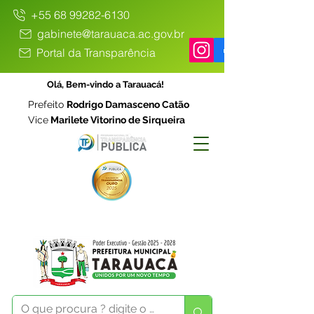
+55 68 99282-6130
gabinete@tarauaca.ac.gov.br
Portal da Transparência
Olá, Bem-vindo a Tarauacá!
Prefeito
Rodrigo Damasceno Catão
Vice
Marilete Vitorino de Sirqueira