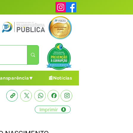
ransparência🔽
📰Notícias
Imprimir