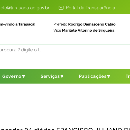
ete@tarauaca.ac.gov.br
Portal da Transparência
m-vindo a Tarauacá!
Prefeito
Rodrigo Damasceno Catão
Vice
Marilete Vitorino de Sirqueira
Governo🔽
Serviços🔽
Publicações🔽
T