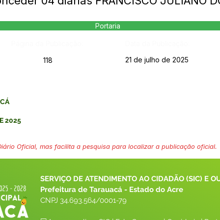
Conceder 04 diárias FRANCISCO JULIANO
Portaria
Página da Publicação:
Data da Publicação:
21 de julho de 2025
118
ACÁ
E 2025
ário Oficial, mas facilita a pesquisa para localizar a publicação oficial.
SERVIÇO DE ATENDIMENTO AO CIDADÃO (SIC) E O
Prefeitura de Tarauacá - Estado do Acre
CNPJ 
34.693.564/0001-79