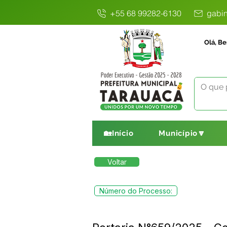
+55 68 99282-6130
gabin
Olá, Be
🏡Início
Município🔽
Voltar
Número do Processo: