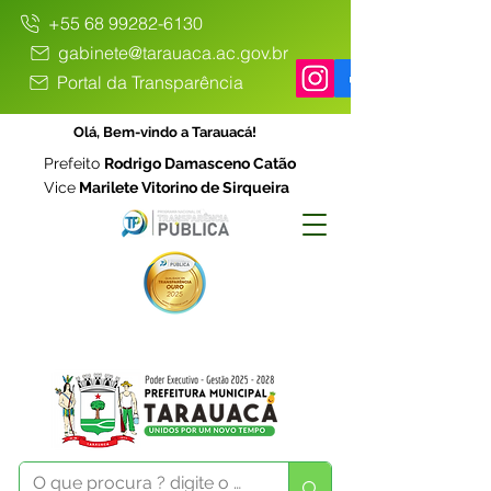
+55 68 99282-6130
gabinete@tarauaca.ac.gov.br
Portal da Transparência
Olá, Bem-vindo a Tarauacá!
Prefeito
Rodrigo Damasceno Catão
Vice
Marilete Vitorino de Sirqueira