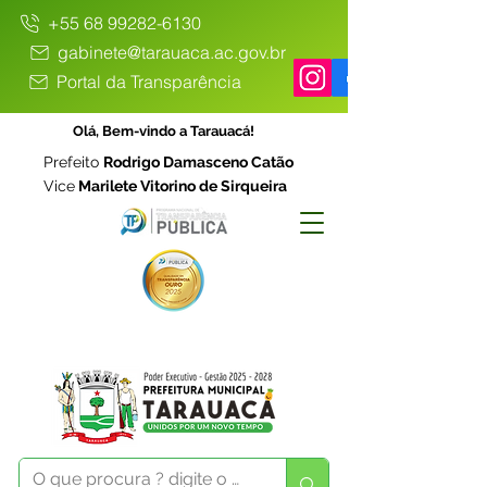
+55 68 99282-6130
gabinete@tarauaca.ac.gov.br
Portal da Transparência
Olá, Bem-vindo a Tarauacá!
Prefeito
Rodrigo Damasceno Catão
Vice
Marilete Vitorino de Sirqueira