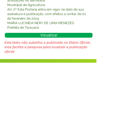
atribuições na Secretaria
Municipal de Agricultura.
Art. 2º Esta Portaria entra em vigor na data de sua
assinatura e publicação, com efeitos a contar de 01
de fevereiro de 2024.
MARIA LUCINEIA NERY DE LIMA MENEZES
Prefeita de Tarauacá
Visualizar
Este texto não substitui o publicado no Diário Oficial,
mas facilita a pesquisa para localizar a publicação
oficial.
Fale com a Prefeitura
Whatsapp
SERVIÇO DE ATENDIMENTO AO 
CIDADÃO (SIC) E OUVIDORIA