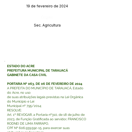
19 de fevereiro de 2024
Órgão:
Sec. Agricultura
ESTADO DO ACRE
PREFEITURA MUNICIPAL DE TARAUACÁ
GABINETE DA CASA CIVIL
PORTARIA Nº 063, DE 06 DE FEVEREIRO DE 2024
A PREFEITA DO MUNICÍPIO DE TARAUACÁ, Estado
do Acre, no uso
de suas atribuições legais previstas na Lei Orgânica
do Município e Lei
Municipal nº 795/2014;
RESOLVE:
Art. 1º REVOGAR, a Portaria nº310, de 18 de julho de
2023, de Função Gratificada ao servidor, FRANCISCO
RODNEI DE LIMA FARRAPO,
CPF Nº
606.939.592-15
, para exercer suas