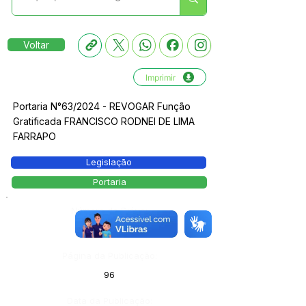
Voltar
Imprimir
Portaria N°63/2024 - REVOGAR Função
Gratificada FRANCISCO RODNEI DE LIMA
FARRAPO
Legislação
Portaria
Número do Diário:
13713
Página da Publicação:
96
Data da Publicação: