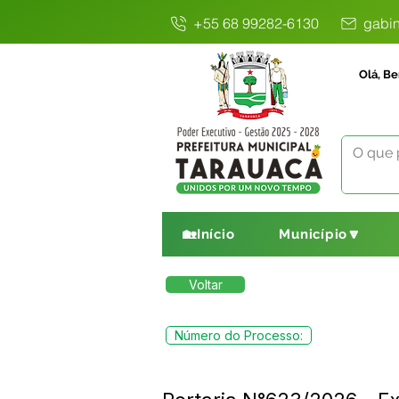
+55 68 99282-6130
gabin
Olá, Be
🏡Início
Município🔽
Voltar
Número do Processo: