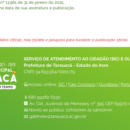
º 13.961 de 31 de janeiro de 2025.
r na data de sua assinatura e publicação.
ário Oficial, mas facilita a pesquisa para localizar a publicação oficial.
SERVIÇO DE ATENDIMENTO AO CIDADÃO (SIC) E O
Prefeitura de Tarauacá - Estado do Acre
CNPJ 
34.693.564/0001-79
💻Acesso online: 
SIC 
| 
Fale Conosco
 | 
Ouvidoria
| 
Port
📱(68) 99282-6130 
🏢 Av. Cel. Juvêncio de Menezes, nº 395 CEP 69970-0
📅Aberto ao público: 07h00min às 14h00min
📧 
gabinete@tarauaca.ac.gov.br