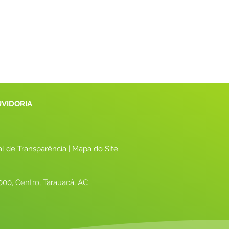
UVIDORIA
al de Transparência
 |
 Mapa do Site
00, Centro, Tarauacá, AC