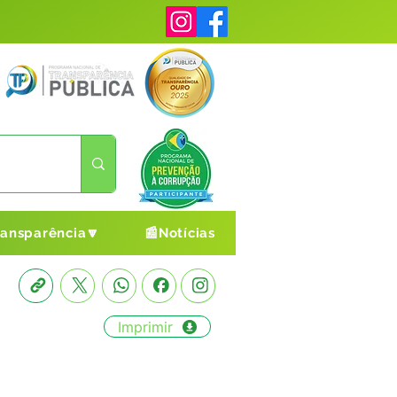
ransparência🔽
📰Notícias
Imprimir