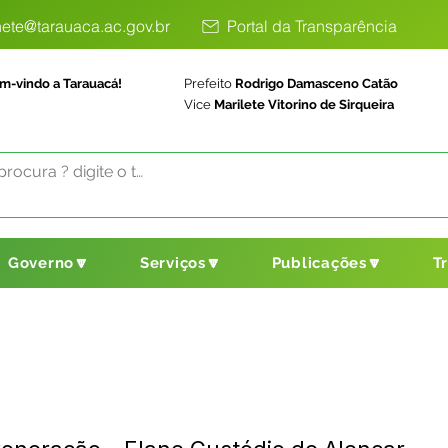
ete@tarauaca.ac.gov.br
Portal da Transparência
m-vindo a Tarauacá!
Prefeito
Rodrigo Damasceno Catão
Vice
Marilete Vitorino de Sirqueira
Governo🔽
Serviços🔽
Publicações🔽
T