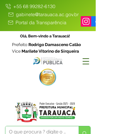
+55 68 99282-6130
gabinete@tarauaca.ac.gov.br
Portal da Transparência
Olá, Bem-vindo a Tarauacá!
Prefeito
Rodrigo Damasceno Catão
Vice
Marilete Vitorino de Sirqueira