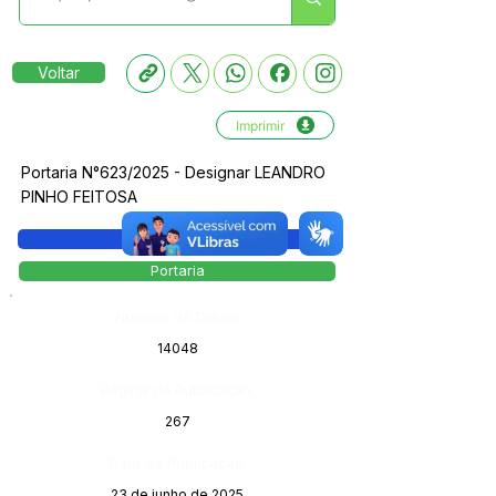
Voltar
Imprimir
Portaria N°623/2025 - Designar LEANDRO
PINHO FEITOSA
Legislação
Portaria
Número do Diário:
14048
Página da Publicação:
267
Data da Publicação:
23 de junho de 2025