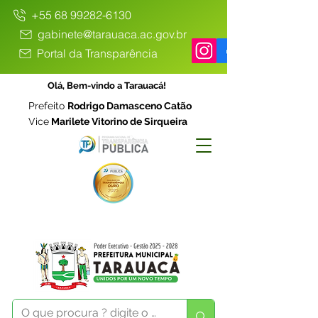
+55 68 99282-6130
gabinete@tarauaca.ac.gov.br
Portal da Transparência
Olá, Bem-vindo a Tarauacá!
Prefeito
Rodrigo Damasceno Catão
Vice
Marilete Vitorino de Sirqueira