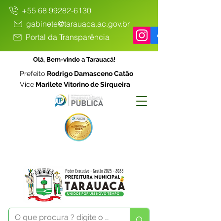
+55 68 99282-6130
gabinete@tarauaca.ac.gov.br
Portal da Transparência
Olá, Bem-vindo a Tarauacá!
Prefeito
Rodrigo Damasceno Catão
Vice
Marilete Vitorino de Sirqueira