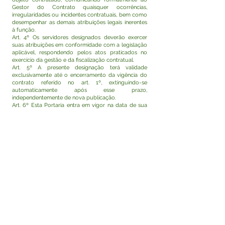
Gestor do Contrato quaisquer ocorrências,
irregularidades ou incidentes contratuais, bem como
desempenhar as demais atribuições legais inerentes
à função.
Art. 4º Os servidores designados deverão exercer
suas atribuições em conformidade com a legislação
aplicável, respondendo pelos atos praticados no
exercício da gestão e da fiscalização contratual.
Art. 5º A presente designação terá validade
exclusivamente até o encerramento da vigência do
contrato referido no art. 1º, extinguindo-se
automaticamente após esse prazo,
independentemente de nova publicação.
Art. 6º Esta Portaria entra em vigor na data de sua
assinatura e publicação, com efeitos retroativos a 17
de abril de 2026.
Rodrigo Damasceno Catão
Prefeito de Tarauacá-Acre
Visualizar
Este texto não substitui o publicado no Diário Oficial,
mas facilita a pesquisa para localizar a publicação
oficial.