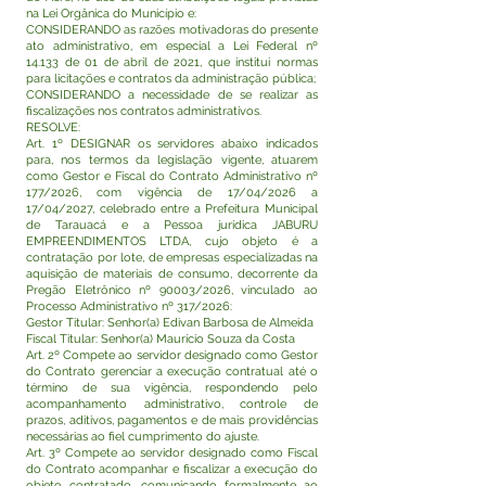
na Lei Orgânica do Município e:
CONSIDERANDO as razões motivadoras do presente
ato administrativo, em especial a Lei Federal nº
14.133 de 01 de abril de 2021, que institui normas
para licitações e contratos da administração pública;
CONSIDERANDO a necessidade de se realizar as
fiscalizações nos contratos administrativos.
RESOLVE:
Art. 1º DESIGNAR os servidores abaixo indicados
para, nos termos da legislação vigente, atuarem
como Gestor e Fiscal do Contrato Administrativo nº
177/2026, com vigência de 17/04/2026 a
17/04/2027, celebrado entre a Prefeitura Municipal
de Tarauacá e a Pessoa jurídica JABURU
EMPREENDIMENTOS LTDA, cujo objeto é a
contratação por lote, de empresas especializadas na
aquisição de materiais de consumo, decorrente da
Pregão Eletrônico nº 90003/2026, vinculado ao
Processo Administrativo nº 317/2026:
Gestor Titular: Senhor(a) Edivan Barbosa de Almeida
Fiscal Titular: Senhor(a) Maurício Souza da Costa
Art. 2º Compete ao servidor designado como Gestor
do Contrato gerenciar a execução contratual até o
término de sua vigência, respondendo pelo
acompanhamento administrativo, controle de
prazos, aditivos, pagamentos e de mais providências
necessárias ao fiel cumprimento do ajuste.
Art. 3º Compete ao servidor designado como Fiscal
do Contrato acompanhar e fiscalizar a execução do
objeto contratado, comunicando formalmente ao