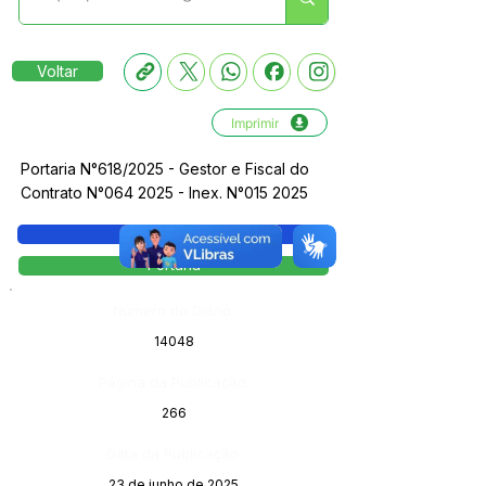
Voltar
Imprimir
Portaria N°618/2025 - Gestor e Fiscal do
Contrato N°064 2025 - Inex. N°015 2025
Legislação
Portaria
Número do Diário:
14048
Página da Publicação:
266
Data da Publicação:
23 de junho de 2025