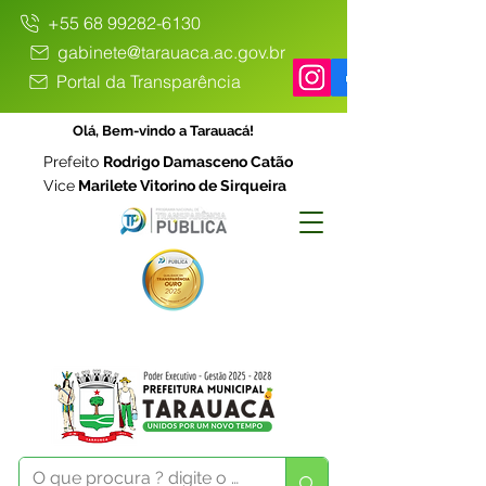
+55 68 99282-6130
gabinete@tarauaca.ac.gov.br
Portal da Transparência
Olá, Bem-vindo a Tarauacá!
Prefeito
Rodrigo Damasceno Catão
Vice
Marilete Vitorino de Sirqueira