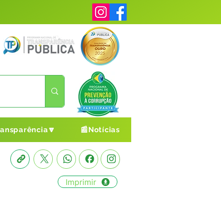
ransparência🔽
📰Notícias
Imprimir