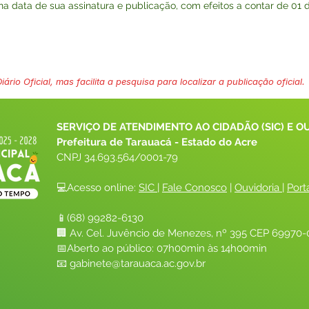
r na data de sua assinatura e publicação, com efeitos a contar de 01
ário Oficial, mas facilita a pesquisa para localizar a publicação oficial.
SERVIÇO DE ATENDIMENTO AO CIDADÃO (SIC) E O
Prefeitura de Tarauacá - Estado do Acre
CNPJ 
34.693.564/0001-79
💻Acesso online: 
SIC 
| 
Fale Conosco
 | 
Ouvidoria
| 
Port
📱(68) 99282-6130 
🏢 Av. Cel. Juvêncio de Menezes, nº 395 CEP 69970-0
📅Aberto ao público: 07h00min às 14h00min
📧 
gabinete@tarauaca.ac.gov.br