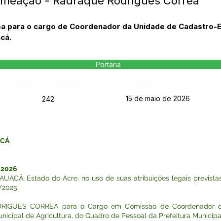
omeação - Radraque Rodrigues Correa
a para o cargo de Coordenador da Unidade de Cadastro-
cá.
Portaria
Página da Publicação:
Data da Publicação:
15 de maio de 2026
242
ACÁ
 2026
Á, Estado do Acre, no uso de suas atribuições legais previstas 
/2025.
RIGUES CORREA para o Cargo em Comissão de Coordenador d
nicipal de Agricultura, do Quadro de Pessoal da Prefeitura Municip