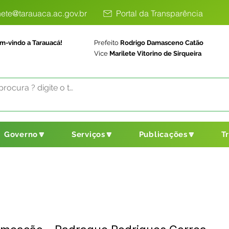
ete@tarauaca.ac.gov.br
Portal da Transparência
m-vindo a Tarauacá!
Prefeito
Rodrigo Damasceno Catão
Vice
Marilete Vitorino de Sirqueira
Governo🔽
Serviços🔽
Publicações🔽
T