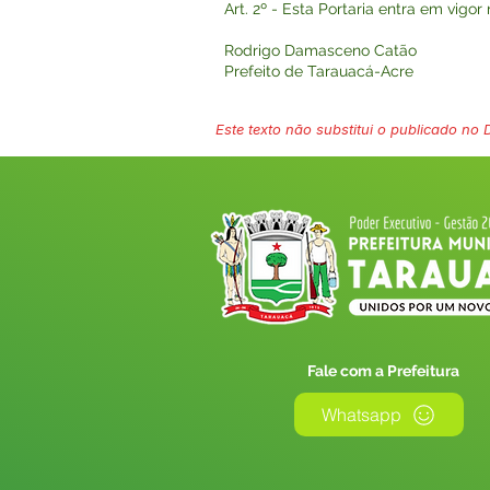
Art. 2º - Esta Portaria entra em vigo
Rodrigo Damasceno Catão
Prefeito de Tarauacá-Acre
Este texto não substitui o publicado no Di
Fale com a Prefeitura
Whatsapp