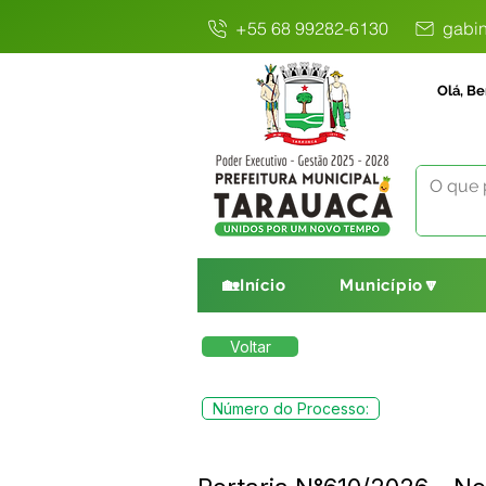
+55 68 99282-6130
gabin
Olá, Be
🏡Início
Município🔽
Voltar
Número do Processo: