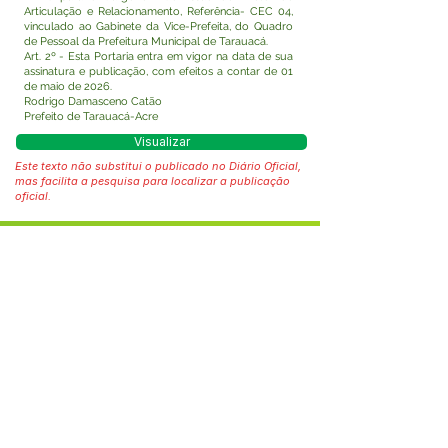
Articulação e Relacionamento, Referência- CEC 04,
vinculado ao Gabinete da Vice-Prefeita, do Quadro
de Pessoal da Prefeitura Municipal de Tarauacá.
Art. 2º - Esta Portaria entra em vigor na data de sua
assinatura e publicação, com efeitos a contar de 01
de maio de 2026.
Rodrigo Damasceno Catão
Prefeito de Tarauacá-Acre
Visualizar
Este texto não substitui o publicado no Diário Oficial,
mas facilita a pesquisa para localizar a publicação
oficial.
Fale com a Prefeitura
Whatsapp