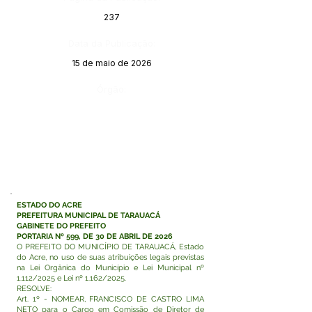
237
Data da Publicação:
15 de maio de 2026
Órgão:
ESTADO DO ACRE
PREFEITURA MUNICIPAL DE TARAUACÁ
GABINETE DO PREFEITO
PORTARIA Nº 599, DE 30 DE ABRIL DE 2026
O PREFEITO DO MUNICÍPIO DE TARAUACÁ, Estado
do Acre, no uso de suas atribuições legais previstas
na Lei Orgânica do Município e Lei Municipal nº
1.112/2025 e Lei nº 1.162/2025.
RESOLVE:
Art. 1º - NOMEAR, FRANCISCO DE CASTRO LIMA
NETO para o Cargo em Comissão de Diretor de