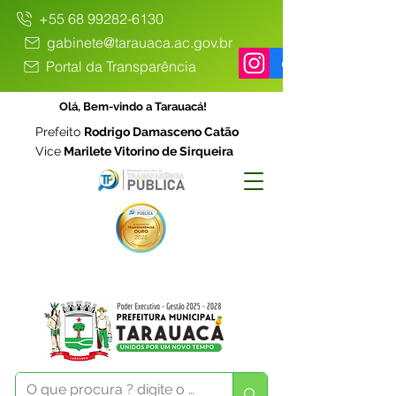
+55 68 99282-6130
gabinete@tarauaca.ac.gov.br
Portal da Transparência
Olá, Bem-vindo a Tarauacá!
Prefeito
Rodrigo Damasceno Catão
Vice
Marilete Vitorino de Sirqueira