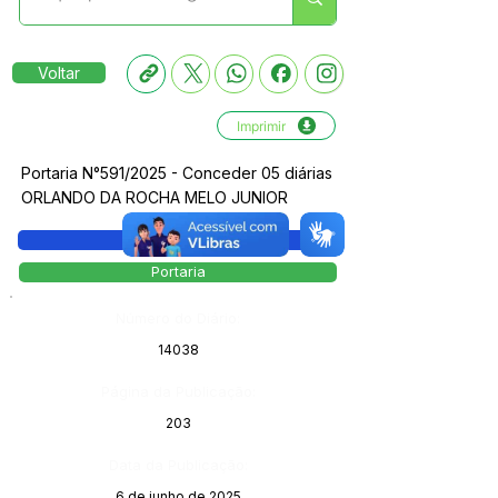
Voltar
Imprimir
Portaria N°591/2025 - Conceder 05 diárias
ORLANDO DA ROCHA MELO JUNIOR
Legislação
Portaria
Número do Diário:
14038
Página da Publicação:
203
Data da Publicação:
6 de junho de 2025