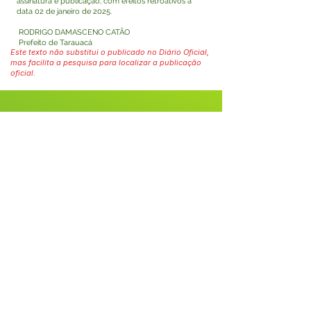
assinatura e publicação, com efeitos retroativos à
data 02 de janeiro de 2025.
RODRIGO DAMASCENO CATÃO
Prefeito de Tarauacá
Este texto não substitui o publicado no Diário Oficial,
mas facilita a pesquisa para localizar a publicação
oficial.
Fale com a Prefeitura
Whatsapp
SERVIÇO DE ATENDIMENTO AO 
CIDADÃO (SIC) E OUVIDORIA
Prefeitura de Tarauacá - Estado do 
Acre
CNPJ 
34.693.564/0001-79