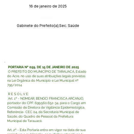
16 de janeiro de 2025
Órgão:
Gabinete do Prefeito(a);Sec. Saúde
PORTARIA Nº 059, DE 15 DE JANEIRO DE 2025
O PREFEITO DO MUNICÍPIO DE TARAUACÁ, Estado
do Acre, no uso de suas atribuições legais previstas
na Lei Orgânica do Município e Lei Municipal nº
795/2014.
R E S O L V E:
Art. 1º - NOMEAR, BENOCI FRANCISCA ARCANJO,
portador do CPF:
699.560.652-34
, para o Cargo em
Comissão de Diretora de Vigilância Epidemiológica,
Referência- CEC 04, da Secretaria Municipal de
Saúde, do Quadro de Pessoal da Prefeitura
Municipal de Tarauacá.
Art. 2º - Esta Portaria entra em vigor na data de sua