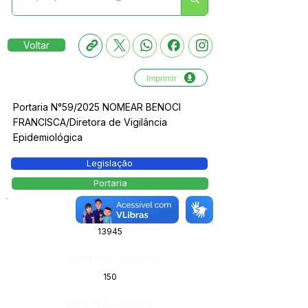
Voltar
Imprimir
Portaria N°59/2025 NOMEAR BENOCI
FRANCISCA/Diretora de Vigilância
Epidemiológica
Legislação
Portaria
Número do Diário:
13945
Página da Publicação:
150
Data da Publicação: