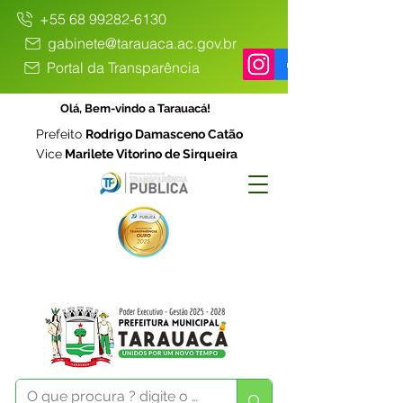
+55 68 99282-6130
gabinete@tarauaca.ac.gov.br
Portal da Transparência
Olá, Bem-vindo a Tarauacá!
Prefeito
Rodrigo Damasceno Catão
Vice
Marilete Vitorino de Sirqueira