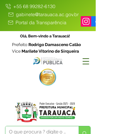
+55 68 99282-6130
gabinete@tarauaca.ac.gov.br
Portal da Transparência
Olá, Bem-vindo a Tarauacá!
Prefeito
Rodrigo Damasceno Catão
Vice
Marilete Vitorino de Sirqueira