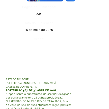
Página da Publicação:
235
Data da Publicação:
15 de maio de 2026
Órgão:
ESTADO DO ACRE
PREFEITURA MUNICIPAL DE TARAUACÁ
GABINETE DO PREFEITO
PORTARIA Nº 587, DE 30 ABRIL DE 2026
“Dispõe sobre a substituição de servidor designado
por portaria anterior e dá outras providências.”
O PREFEITO DO MUNICÍPIO DE TARAUACÁ, Estado
do Acre, no uso de suas atribuições legais previstas
na Lei Orgânica do Município e: