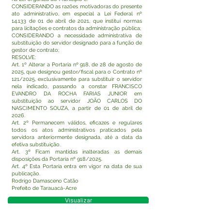
CONSIDERANDO as razões motivadoras do presente
ato administrativo, em especial a Lei Federal nº
14.133 de 01 de abril de 2021, que institui normas
para licitações e contratos da administração pública;
CONSIDERANDO a necessidade administrativa de
substituição do servidor designado para a função de
gestor de contrato;
RESOLVE:
Art. 1º Alterar a Portaria nº 918, de 28 de agosto de
2025, que designou gestor/fiscal para o Contrato nº
121/2025, exclusivamente para substituir o servidor
nela indicado, passando a constar FRANCISCO
EVANDRO DA ROCHA FARIAS JUNIOR em
substituição ao servidor JOÃO CARLOS DO
NASCIMENTO SOUZA, a partir de 01 de abril de
2026.
Art. 2º Permanecem válidos, eficazes e regulares
todos os atos administrativos praticados pela
servidora anteriormente designada, até a data da
efetiva substituição.
Art. 3º Ficam mantidas inalteradas as demais
disposições da Portaria nº 918/2025.
Art. 4º Esta Portaria entra em vigor na data de sua
publicação.
Rodrigo Damasceno Catão
Prefeito de Tarauacá-Acre
Visualizar
Este texto não substitui o publicado no Diário Oficial,