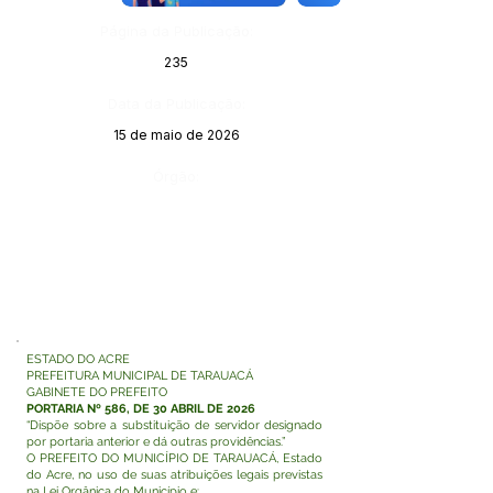
Página da Publicação:
235
Data da Publicação:
15 de maio de 2026
Órgão:
ESTADO DO ACRE
PREFEITURA MUNICIPAL DE TARAUACÁ
GABINETE DO PREFEITO
PORTARIA Nº 586, DE 30 ABRIL DE 2026
“Dispõe sobre a substituição de servidor designado
por portaria anterior e dá outras providências.”
O PREFEITO DO MUNICÍPIO DE TARAUACÁ, Estado
do Acre, no uso de suas atribuições legais previstas
na Lei Orgânica do Município e: