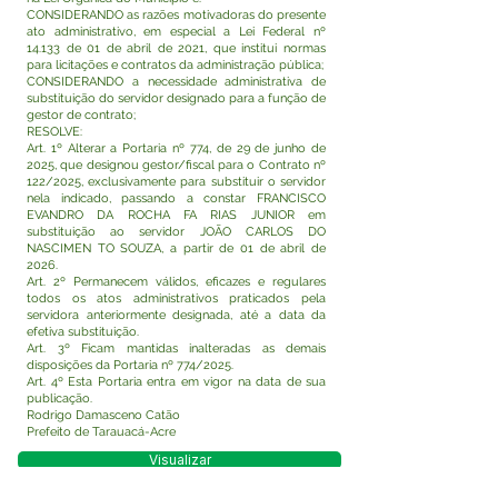
CONSIDERANDO as razões motivadoras do presente
ato administrativo, em especial a Lei Federal nº
14.133 de 01 de abril de 2021, que institui normas
para licitações e contratos da administração pública;
CONSIDERANDO a necessidade administrativa de
substituição do servidor designado para a função de
gestor de contrato;
RESOLVE:
Art. 1º Alterar a Portaria nº 774, de 29 de junho de
2025, que designou gestor/fiscal para o Contrato nº
122/2025, exclusivamente para substituir o servidor
nela indicado, passando a constar FRANCISCO
EVANDRO DA ROCHA FA RIAS JUNIOR em
substituição ao servidor JOÃO CARLOS DO
NASCIMEN TO SOUZA, a partir de 01 de abril de
2026.
Art. 2º Permanecem válidos, eficazes e regulares
todos os atos administrativos praticados pela
servidora anteriormente designada, até a data da
efetiva substituição.
Art. 3º Ficam mantidas inalteradas as demais
disposições da Portaria nº 774/2025.
Art. 4º Esta Portaria entra em vigor na data de sua
publicação.
Rodrigo Damasceno Catão
Prefeito de Tarauacá-Acre
Visualizar
Este texto não substitui o publicado no Diário Oficial,