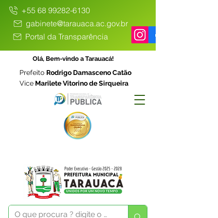
+55 68 99282-6130
gabinete@tarauaca.ac.gov.br
Portal da Transparência
Olá, Bem-vindo a Tarauacá!
Prefeito
Rodrigo Damasceno Catão
Vice
Marilete Vitorino de Sirqueira