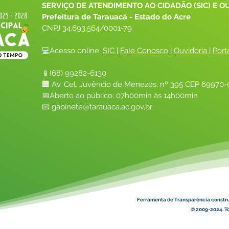
SERVIÇO DE ATENDIMENTO AO CIDADÃO (SIC) E O
Prefeitura de Tarauacá - Estado do Acre
CNPJ 
34.693.564/0001-79
💻Acesso online: 
SIC 
| 
Fale Conosco
 | 
Ouvidoria
| 
Port
📱(68) 99282-6130 
🏢 Av. Cel. Juvêncio de Menezes, nº 395 CEP 69970-0
📅Aberto ao público: 07h00min às 14h00min
📧 
gabinete@tarauaca.ac.gov.br
Ferramenta de Transparência constr
© 2009-2024. To