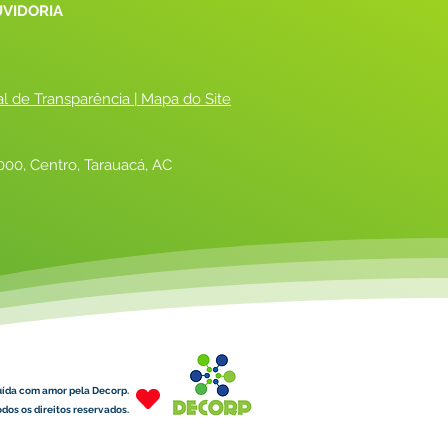
UVIDORIA
al de Transparência
 |
 Mapa do Site
00, Centro, Tarauacá, AC
uída com amor pela Decorp.
dos os direitos reservados.