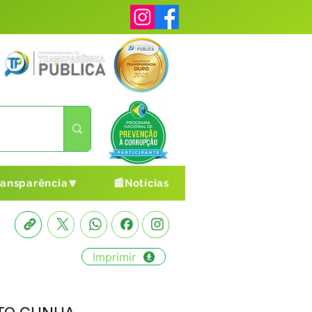
ransparência🔽
📰Notícias
Imprimir