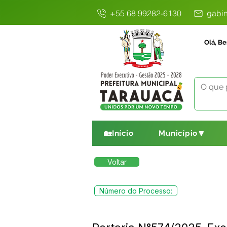
+55 68 99282-6130
gabin
Olá, Be
🏡Início
Município🔽
Voltar
Número do Processo: