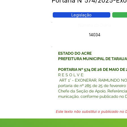
Portaria N°574/2025-
Legislação
Número do Diário:
14034
ESTADO DO ACRE
PREFEITURA MUNICIPAL DE TARAU
PORTARIA Nº 574 DE 26 DE MAIO DE 
R E S O L V E:
ART 1° - EXONERAR, RAIMUNDO 
portaria de nº 285 de 25 de feverei
Chefe da Seção de Apoio, Referência
municação, conforme publicado no DO
Este texto não substitui o publicado no Di