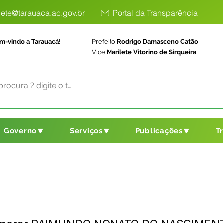
ete@tarauaca.ac.gov.br
Portal da Transparência
m-vindo a Tarauacá!
Prefeito
Rodrigo Damasceno Catão
Vice
Marilete Vitorino de Sirqueira
Governo🔽
Serviços🔽
Publicações🔽
T