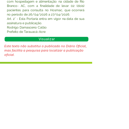
com hospedagem e alimentação na cidade de Rio
Branco- AC, com a finalidade de levar 02 (dois)
pacientes para consulta no Hosmac, que ocorrerá
no período de 26/04/2026 a 27/04/2026.
Art. 2° - Esta Portaria entra em vigor na data de sua
assinatura e publicação.
Rodrigo Damasceno Catão
Prefeito de Tarauacá-Acre
Visualizar
Este texto não substitui o publicado no Diário Oficial,
mas facilita a pesquisa para localizar a publicação
oficial.
Fale com a Prefeitura
Whatsapp
SERVIÇO DE ATENDIMENTO AO 