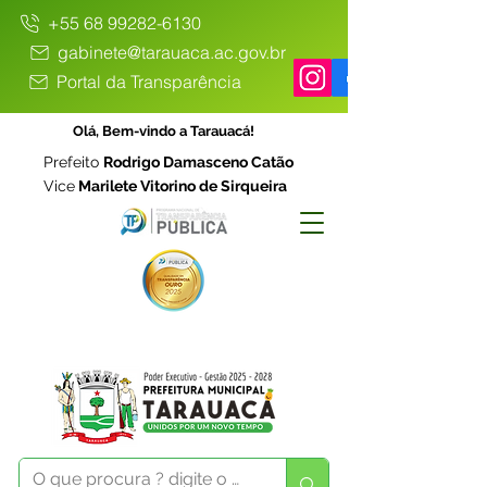
+55 68 99282-6130
gabinete@tarauaca.ac.gov.br
Portal da Transparência
Olá, Bem-vindo a Tarauacá!
Prefeito
Rodrigo Damasceno Catão
Vice
Marilete Vitorino de Sirqueira