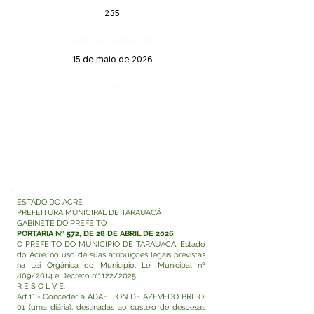
235
Data da Publicação:
15 de maio de 2026
Órgão:
ESTADO DO ACRE
PREFEITURA MUNICIPAL DE TARAUACÁ
GABINETE DO PREFEITO
PORTARIA Nº 572, DE 28 DE ABRIL DE 2026
O PREFEITO DO MUNICÍPIO DE TARAUACÁ, Estado
do Acre, no uso de suas atribuições legais previstas
na Lei Orgânica do Município, Lei Municipal nº
809/2014 e Decreto nº 122/2025.
R E S O L V E:
Art.1° - Conceder a ADAELTON DE AZEVEDO BRITO,
01 (uma diária), destinadas ao custeio de despesas