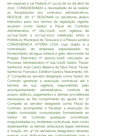
em especial a Lei Federal nº 14.133 de 01 de abril de
2021; CONSIDERANDO a necessidade de se realizar
as fiscalizações nos contratos administrativos.
RESOLVE: Art. 1º DESIGNAR os servidores abaixo
indicados para, nos termos da legislação vigente,
atuarem como Gestor e Fiscal do Contrato
Administrativo nº 182/2026, com vigência de
22/04/2026 a 22/04/2027, celebrado entre a
Prefeitura Municipal de Tarauacá e a Pessoa jurídica
CONVENIÊNCIA VITÓRIA LTDA, cujo objeto é a
contratação de empresas especializadas no
fornecimento de água mineral e gelo, decorrente da
Pregão Eletrônico nº 90002/2026, vinculado ao
Processo Administrativo nº 241/2026: Gestor Titular:
Senhor(a) José Carlos Bezerra da Silva Fiscal Titular:
Senhor(a) Francisco Ednilton Santos Nascimento Art.
2º Compete ao servidor designado como Gestor do
Contrato gerenciar a execução contratual até o
término de sua vigência, respondendo pelo
acompanhamento administrativo, controle de
prazos, aditivos, pagamentos e demais providências
necessárias ao fiel cumprimento do ajuste. Art. 3º
Compete ao servidor designado como Fiscal do
Contrato acompanhar e fiscalizar a execução do
objeto contratado, comunicando formalmente ao
Gestor do Contrato quaisquer ocorrências,
irregularidades ou incidentes contratuais, bem como
desempenhar as demais atribuições legais inerentes
à função. Art. 4º Os servidores designados deverão
exercer suas atribuições em conformidade com a