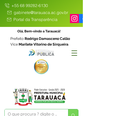
+55 68 99282-6130
gabinete@tarauaca.ac.gov.br
Portal da Transparência
Olá, Bem-vindo a Tarauacá!
Prefeito
Rodrigo Damasceno Catão
Vice
Marilete Vitorino de Sirqueira