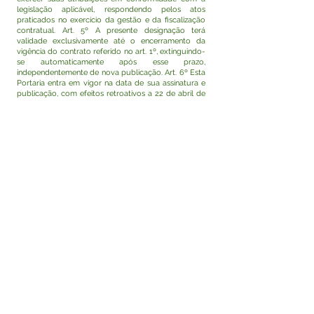
legislação aplicável, respondendo pelos atos
praticados no exercício da gestão e da fiscalização
contratual. Art. 5º A presente designação terá
validade exclusivamente até o encerramento da
vigência do contrato referido no art. 1º, extinguindo-
se automaticamente após esse prazo,
independentemente de nova publicação. Art. 6º Esta
Portaria entra em vigor na data de sua assinatura e
publicação, com efeitos retroativos a 22 de abril de
2026.
Rodrigo Damasceno Catão
Prefeito de Tarauacá-Acre
Visualizar
Este texto não substitui o publicado no Diário Oficial,
mas facilita a pesquisa para localizar a publicação
oficial.
Fale com a Prefeitura