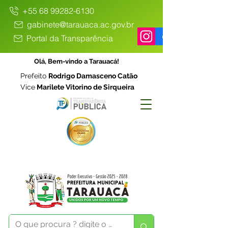
+55 68 99282-6130
gabinete@tarauaca.ac.gov.br
Portal da Transparência
Olá, Bem-vindo a Tarauacá!
Prefeito
Rodrigo Damasceno Catão
Vice
Marilete Vitorino de Sirqueira