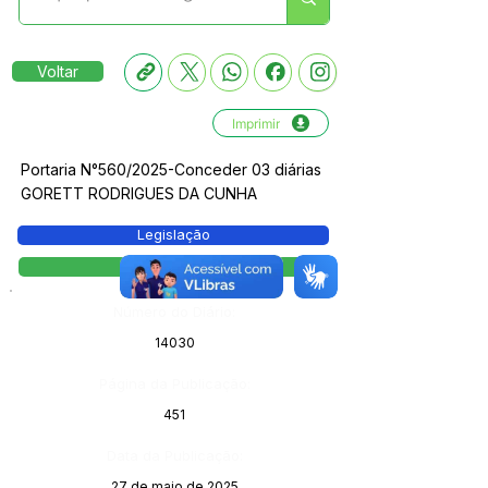
Voltar
Imprimir
Portaria N°560/2025-Conceder 03 diárias
GORETT RODRIGUES DA CUNHA
Legislação
Portaria
Número do Diário:
14030
Página da Publicação:
451
Data da Publicação:
27 de maio de 2025