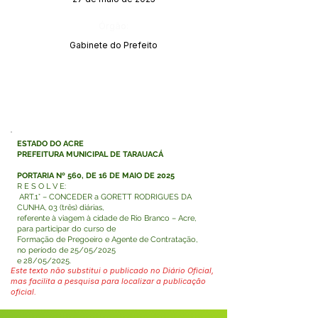
Órgão:
Gabinete do Prefeito
ESTADO DO ACRE
PREFEITURA MUNICIPAL DE TARAUACÁ
PORTARIA Nº 560, DE 16 DE MAIO DE 2025
R E S O L V E:
ART.1° – CONCEDER a GORETT RODRIGUES DA
CUNHA, 03 (três) diárias,
referente à viagem à cidade de Rio Branco – Acre,
para participar do curso de
Formação de Pregoeiro e Agente de Contratação,
no período de 25/05/2025
e 28/05/2025.
Este texto não substitui o publicado no Diário Oficial,
mas facilita a pesquisa para localizar a publicação
oficial.