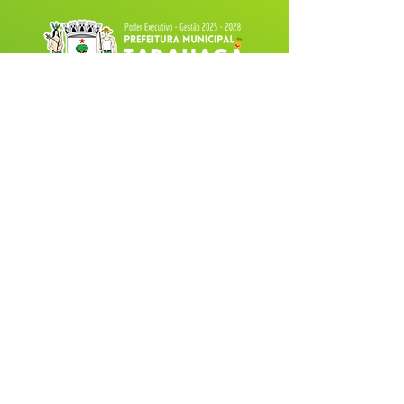
Fale com a Prefeitura
Whatsapp
SERVIÇO DE ATENDIMENTO AO 
CIDADÃO (SIC) E OUVIDORIA
Prefeitura de Tarauacá - Estado do 
Acre
CNPJ 
34.693.564/0001-79
💻Acesso online: 
SIC 
| 
Fale Conosco
 | 
Ouvidoria
| 
Portal de Transparência
 |
Mapa do Site
📱(68) 99282-6130 