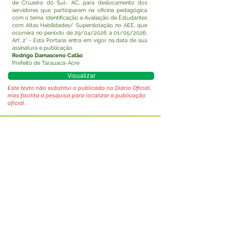
de Cruzeiro do Sul- AC, para deslocamento dos
servidores que participaram na oficina pedagógica
com o tema: Identificação e Avaliação de Estudantes
com Altas Habilidades/ Superdotação no AEE, que
ocorrerá no período de 29/04/2026 a 01/05/2026.
Art. 2° - Esta Portaria entra em vigor na data de sua
assinatura e publicação.
Rodrigo Damasceno Catão
Prefeito de Tarauacá-Acre
Visualizar
Este texto não substitui o publicado no Diário Oficial,
mas facilita a pesquisa para localizar a publicação
oficial.
Fale com a Prefeitura
Whatsapp