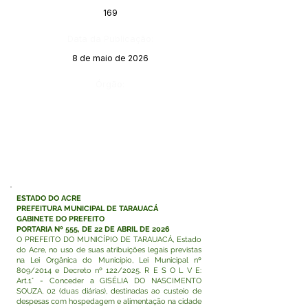
169
Data da Publicação:
8 de maio de 2026
Órgão:
ESTADO DO ACRE
PREFEITURA MUNICIPAL DE TARAUACÁ
GABINETE DO PREFEITO
PORTARIA Nº 555, DE 22 DE ABRIL DE 2026
O PREFEITO DO MUNICÍPIO DE TARAUACÁ, Estado
do Acre, no uso de suas atribuições legais previstas
na Lei Orgânica do Município, Lei Municipal nº
809/2014 e Decreto nº 122/2025. R E S O L V E:
Art.1° - Conceder a GISÉLIA DO NASCIMENTO
SOUZA, 02 (duas diárias), destinadas ao custeio de
despesas com hospedagem e alimentação na cidade