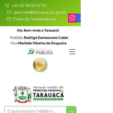
+55 68 99282-6130
gabinete@tarauaca.ac.gov.br
Portal da Transparência
Olá, Bem-vindo a Tarauacá!
Prefeito
Rodrigo Damasceno Catão
Vice
Marilete Vitorino de Sirqueira