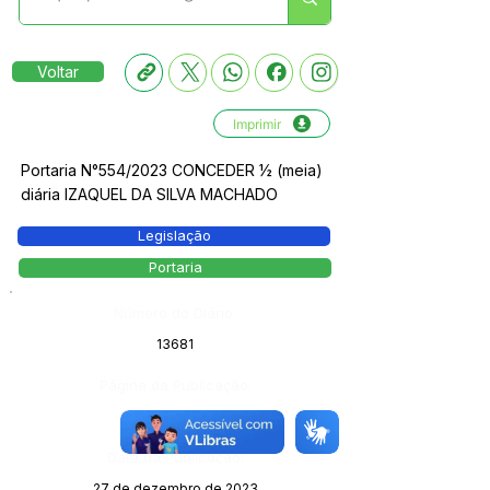
Voltar
Imprimir
Portaria N°554/2023 CONCEDER ½ (meia)
diária IZAQUEL DA SILVA MACHADO
Legislação
Portaria
Número do Diário:
13681
Página da Publicação:
299
Data da Publicação:
27 de dezembro de 2023