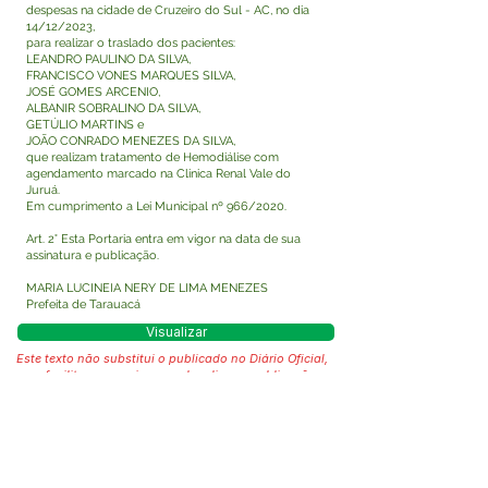
despesas na cidade de Cruzeiro do Sul - AC, no dia
14/12/2023,
para realizar o traslado dos pacientes:
LEANDRO PAULINO DA SILVA,
FRANCISCO VONES MARQUES SILVA,
JOSÉ GOMES ARCENIO,
ALBANIR SOBRALINO DA SILVA,
GETÚLIO MARTINS e
JOÃO CONRADO MENEZES DA SILVA,
que realizam tratamento de Hemodiálise com
agendamento marcado na Clinica Renal Vale do
Juruá.
Em cumprimento a Lei Municipal nº 966/2020.
Art. 2° Esta Portaria entra em vigor na data de sua
assinatura e publicação.
MARIA LUCINEIA NERY DE LIMA MENEZES
Prefeita de Tarauacá
Visualizar
Este texto não substitui o publicado no Diário Oficial,
mas facilita a pesquisa para localizar a publicação
oficial.