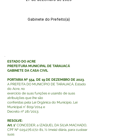
Órgão:
Gabinete do Prefeito(a)
ESTADO DO ACRE
PREFEITURA MUNICIPAL DE TARAUACÁ
GABINETE DA CASA CIVIL
PORTARIA Nº 554, DE 19 DE DEZEMBRO DE 2023.
A PREFEITA DO MUNICÍPIO DE TARAUACÁ, Estado
do Acre, no
exercício de suas funções e usando de suas
atribuições que lhe são
conferidas pela Lei Orgânica do Município, Lei
Municipal n° 809/2014 e
Decreto nº 28/2013;
RESOLVE:
Art. 1°
CONCEDER, a IZAQUEL DA SILVA MACHADO,
CPF Nº
029.276.072-81
, ½ (meia) diária, para custear
suas