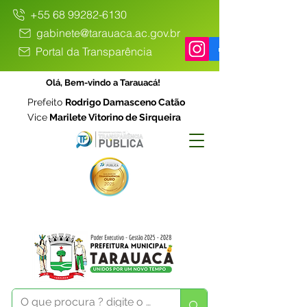
+55 68 99282-6130
gabinete@tarauaca.ac.gov.br
Portal da Transparência
Olá, Bem-vindo a Tarauacá!
Prefeito
Rodrigo Damasceno Catão
Vice
Marilete Vitorino de Sirqueira