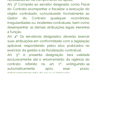
Art. 3º Compete ao servidor designado como Fiscal
do Contrato acompanhar e fiscalizar a execução do
objeto contratado, comunicando formalmente ao
Gestor do Contrato quaisquer ocorrências,
irregularidades ou incidentes contratuais, bem como
desempenhar as demais atribuições legais inerentes
à função.
Art. 4º Os servidores designados deverão exercer
suas atribuições em conformidade com a legislação
aplicável, respondendo pelos atos praticados no
exercício da gestão e da fiscalização contratual.
Art. 5º A presente designação terá validade
exclusivamente até o encerramento da vigência do
contrato referido no art. 1º, extinguindo-se
automaticamente após esse prazo,
independentemente de nova publicação.
Art. 6º Esta Portaria entra em vigor na data de sua
assinatura e publicação, com efeitos retroativos a 17
de março de 2026.
Rodrigo Damasceno Catão
Prefeito de Tarauacá-Acre
Visualizar
Este texto não substitui o publicado no Diário Oficial,
mas facilita a pesquisa para localizar a publicação
oficial.