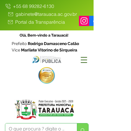
+55 68 99282-6130
gabinete@tarauaca.ac.gov.br
Portal da Transparência
Olá, Bem-vindo a Tarauacá!
Prefeito
Rodrigo Damasceno Catão
Vice
Marilete Vitorino de Sirqueira