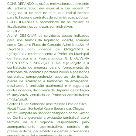
CONSIDERANDO as razões motivadoras do presente
ato administrativo, em especial a Lei Federal nº
14.133 de 01 de abril de 2021, que institui normas
para licitações e contratos da administração pública;
CONSIDERANDO a necessidade de se realizar as
fiscalizações nos contratos administrativos.
RESOLVE:
Art. 1º DESIGNAR os servidores abaixo indicados
para, nos termos da legislação vigente, atuarem
como Gestor e Fiscal do Contrato Administrativo nº
104/2026, com vigência de 17/03/2026 a
13/03/2027, celebrado entre a Prefeitura Municipal
de Tarauacá e a Pessoa jurídica G. L OLIVEIRA
EXTINTORES E SERVIÇOS LTDA, cujo objeto é a
contratação de empresa para o fornecimento de
extintores de incêndios portáteis novos e acessórios
correlatos, compreendendo suportes de fixação,
placas de sinalização e luminárias de emergência,
destinados à proteção patrimonial e À segurança
contra incêndio, decorrente da Dispensa de Licitação
nº 005/2026, vinculado ao Processo Administrativo
nº 953/2026:
Gestor Titular: Senhor(a) José Messias Lima da Silva
Fiscal Titular: Senhor(a) Kaline Bezerra das Chagas
Art. 2º Compete ao servidor designado como Gestor
do Contrato gerenciar a execução contratual até o
término de sua vigência, respondendo pelo
acompanhamento administrativo, controle de
prazos, aditivos, pagamentos e demais providências
necessárias ao fiel cumprimento do ajuste.