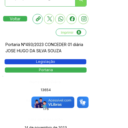
Voltar
Imprimir
Portaria N°493/2023 CONCEDER 01 diária
JOSE HUGO DA SILVA SOUZA
Legislação
Portaria
Número do Diário:
13654
Página da Publicação:
176
Data da Publicação:
14 de novembro de 2023