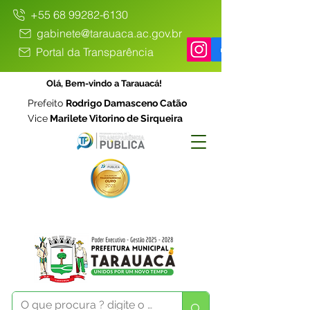
+55 68 99282-6130
gabinete@tarauaca.ac.gov.br
Portal da Transparência
Olá, Bem-vindo a Tarauacá!
Prefeito
Rodrigo Damasceno Catão
Vice
Marilete Vitorino de Sirqueira