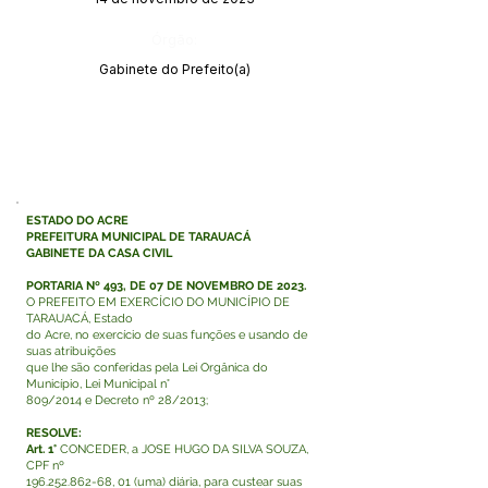
Órgão:
Gabinete do Prefeito(a)
ESTADO DO ACRE
PREFEITURA MUNICIPAL DE TARAUACÁ
GABINETE DA CASA CIVIL
PORTARIA Nº 493, DE 07 DE NOVEMBRO DE 2023.
O PREFEITO EM EXERCÍCIO DO MUNICÍPIO DE
TARAUACÁ, Estado
do Acre, no exercício de suas funções e usando de
suas atribuições
que lhe são conferidas pela Lei Orgânica do
Município, Lei Municipal n°
809/2014 e Decreto nº 28/2013;
RESOLVE:
Art. 1°
CONCEDER, a JOSE HUGO DA SILVA SOUZA,
CPF nº
196.252.862-68
, 01 (uma) diária, para custear suas