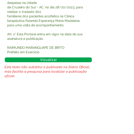
despesas na cidade
de Cruzeiro do Sul - AC, no dia 28/10/2023, para
realizar o traslado dos
familiares dos pacientes acolhidos na Clínica
terapêutica Fazenda Esperança Maria Madalena,
para uma visita de acompanhamento.
Art. 2° Esta Portaria entra em vigor na data de sua
assinatura e publicação.
RAIMUNDO MARANGUAPE DE BRITO
Prefeito em Exercício
Visualizar
Este texto não substitui o publicado no Diário Oficial,
mas facilita a pesquisa para localizar a publicação
oficial.
Fale com a Prefeitura