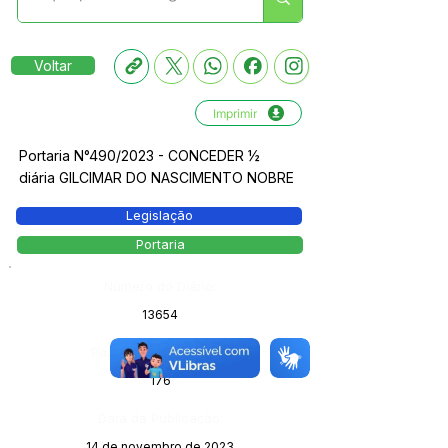
Voltar
Imprimir
Portaria N°490/2023 - CONCEDER ½
diária GILCIMAR DO NASCIMENTO NOBRE
Legislação
Portaria
Número do Diário:
13654
Página da Publicação:
176
Data da Publicação:
14 de novembro de 2023