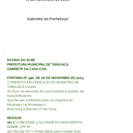
Órgão:
Gabinete do Prefeito(a)
ESTADO DO ACRE
PREFEITURA MUNICIPAL DE TARAUACÁ
GABINETE DA CASA CIVIL
PORTARIA Nº 490, DE 06 DE NOVEMBRO DE 2023.
O PREFEITO EM EXERCÍCIO DO MUNICÍPIO DE
TARAUACÁ, Estado
do Acre, no exercício de suas funções e usando de
suas atribuições
que lhe são conferidas pela Lei Orgânica do
Município, Lei Municipal n°
809/2014 e Decreto nº 28/2013;
RESOLVE:
Art. 1°
CONCEDER, a GILCIMAR DO NASCIMENTO
NOBRE, CPF Nº
922.780.192-87
, ½ (meia) diária, para custear suas