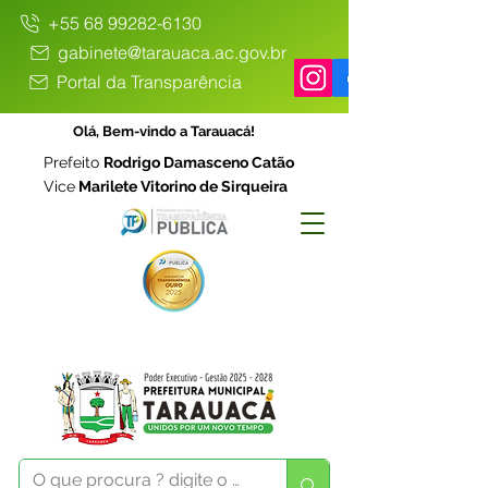
+55 68 99282-6130
gabinete@tarauaca.ac.gov.br
Portal da Transparência
Olá, Bem-vindo a Tarauacá!
Prefeito
Rodrigo Damasceno Catão
Vice
Marilete Vitorino de Sirqueira