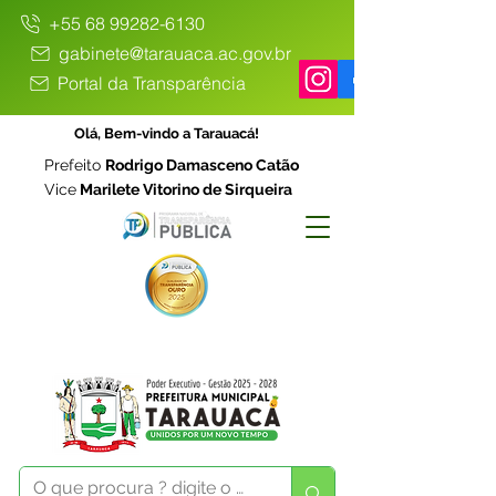
+55 68 99282-6130
gabinete@tarauaca.ac.gov.br
Portal da Transparência
Olá, Bem-vindo a Tarauacá!
Prefeito
Rodrigo Damasceno Catão
Vice
Marilete Vitorino de Sirqueira