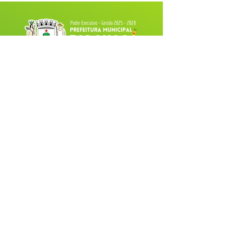
Fale com a Prefeitura
Whatsapp
SERVIÇO DE ATENDIMENTO AO 
CIDADÃO (SIC) E OUVIDORIA
Prefeitura de Tarauacá - Estado do 
Acre
CNPJ 
34.693.564/0001-79
💻Acesso online: 
SIC 
| 
Fale Conosco
 | 
Ouvidoria
| 
Portal de Transparência
 |
Mapa do Site