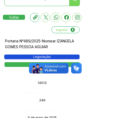
Voltar
Imprimir
Portaria N°489/2025-Nomear IZANGELA
GOMES PESSOA AGUIAR
Legislação
Portaria
Número do Diário:
14013
Página da Publicação:
249
Data da Publicação:
5 de maio de 2025