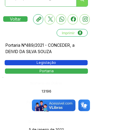
Voltar
Imprimir
Portaria N°489/2021 - CONCEDER, a
DEIVID DA SILVA SOUZA
Legislação
Portaria
Número do Diário:
13196
Página da Publicação:
110
Data da Publicação:
5 de janeiro de 2022