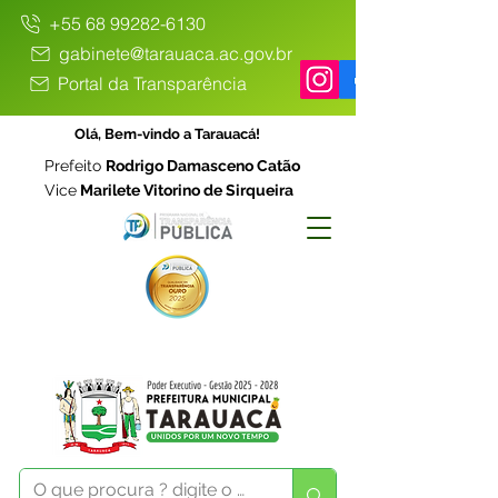
+55 68 99282-6130
gabinete@tarauaca.ac.gov.br
Portal da Transparência
Olá, Bem-vindo a Tarauacá!
Prefeito
Rodrigo Damasceno Catão
Vice
Marilete Vitorino de Sirqueira