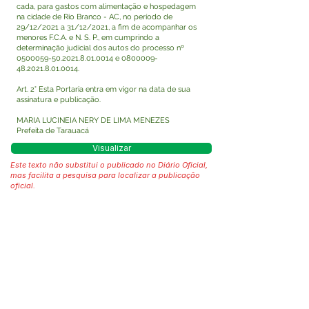
cada, para gastos com alimentação e hospedagem
na cidade de Rio Branco - AC, no período de
29/12/2021 a 31/12/2021, a fim de acompanhar os
menores F.C.A. e N. S. P., em cumprindo a
determinação judicial dos autos do processo nº
0500059-50.2021.8.01
.0014 e
0800009-
48.2021.8.01
.0014.
Art. 2° Esta Portaria entra em vigor na data de sua
assinatura e publicação.
MARIA LUCINEIA NERY DE LIMA MENEZES
Prefeita de Tarauacá
Visualizar
Este texto não substitui o publicado no Diário Oficial,
mas facilita a pesquisa para localizar a publicação
oficial.
Fale com a Prefeitura