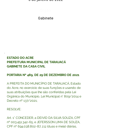
Órgão:
Gabinete
ESTADO DO ACRE
PREFEITURA MUNICIPAL DE TARAUACÁ
GABINETE DA CASA CIVIL
PORTARIA Nº 489, DE 29 DE DEZEMBRO DE 2021
A PREFEITA DO MUNICÍPIO DE TARAUACÁ, Estado
do Acre, no exercício de suas funções e usando de
suas atribuições que lhe são conferidas pela Lei
Orgânica do Município, Lei Municipal n° 809/2014 e
Decreto nº 137/2021;
RESOLVE:
Art. 1° CONCEDER, a DEIVID DA SILVA SOUZA, CPF
nº
003.451.342-65
, e JEFERSSON LIMA DE SOUZA,
CPF nº
694.038.802-87
, 2,5 (duas e meia) diárias,