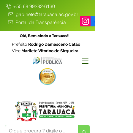
+55 68 99282-6130
gabinete@tarauaca.ac.gov.br
Portal da Transparência
Olá, Bem-vindo a Tarauacá!
Prefeito
Rodrigo Damasceno Catão
Vice
Marilete Vitorino de Sirqueira