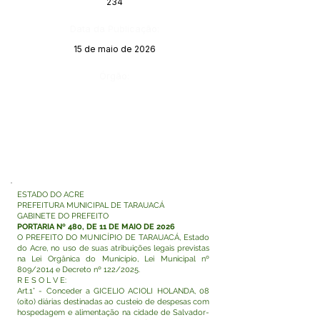
234
Data da Publicação:
15 de maio de 2026
Órgão:
ESTADO DO ACRE
PREFEITURA MUNICIPAL DE TARAUACÁ
GABINETE DO PREFEITO
PORTARIA Nº 480, DE 11 DE MAIO DE 2026
O PREFEITO DO MUNICÍPIO DE TARAUACÁ, Estado
do Acre, no uso de suas atribuições legais previstas
na Lei Orgânica do Município, Lei Municipal nº
809/2014 e Decreto nº 122/2025.
R E S O L V E:
Art.1° - Conceder a GICELIO ACIOLI HOLANDA, 08
(oito) diárias destinadas ao custeio de despesas com
hospedagem e alimentação na cidade de Salvador-