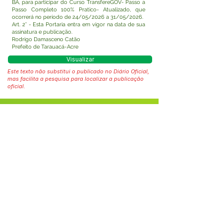
BA, para participar do Curso TransfereGOV- Passo a
Passo Completo 100% Pratico- Atualizado, que
ocorrerá no período de 24/05/2026 a 31/05/2026.
Art. 2° - Esta Portaria entra em vigor na data de sua
assinatura e publicação.
Rodrigo Damasceno Catão
Prefeito de Tarauacá-Acre
Visualizar
Este texto não substitui o publicado no Diário Oficial,
mas facilita a pesquisa para localizar a publicação
oficial.
Fale com a Prefeitura
Whatsapp
SERVIÇO DE ATENDIMENTO AO 