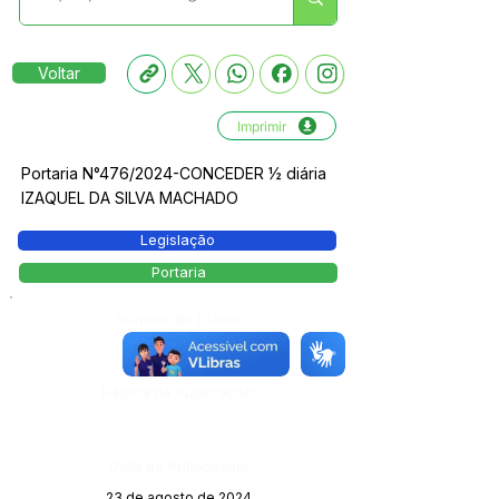
Voltar
Imprimir
Portaria N°476/2024-CONCEDER ½ diária
IZAQUEL DA SILVA MACHADO
Legislação
Portaria
Número do Diário:
13846
Página da Publicação:
Data da Publicação:
23 de agosto de 2024