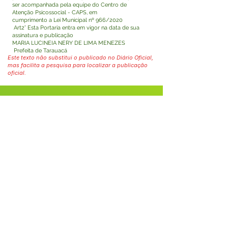
ser acompanhada pela equipe do Centro de
Atenção Psicossocial - CAPS, em
cumprimento a Lei Municipal nº 966/2020
Art2° Esta Portaria entra em vigor na data de sua
assinatura e publicação
MARIA LUCINEIA NERY DE LIMA MENEZES
Prefeita de Tarauacá
Este texto não substitui o publicado no Diário Oficial,
mas facilita a pesquisa para localizar a publicação
oficial.
Fale com a Prefeitura
Whatsapp
SERVIÇO DE ATENDIMENTO AO 
CIDADÃO (SIC) E OUVIDORIA
Prefeitura de Tarauacá - Estado do 