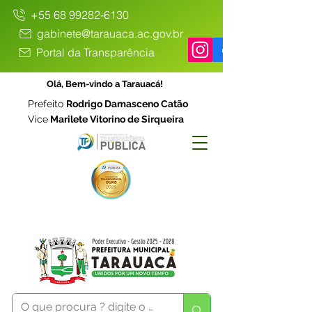
+55 68 99282-6130
gabinete@tarauaca.ac.gov.br
Portal da Transparência
Olá, Bem-vindo a Tarauacá!
Prefeito
Rodrigo Damasceno Catão
Vice
Marilete Vitorino de Sirqueira