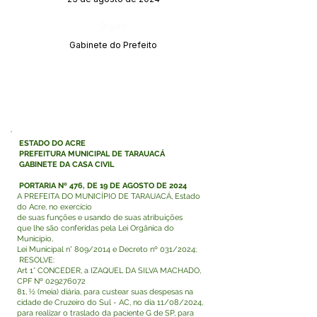
Órgão:
Gabinete do Prefeito
ESTADO DO ACRE
PREFEITURA MUNICIPAL DE TARAUACÁ
GABINETE DA CASA CIVIL
PORTARIA Nº 476, DE 19 DE AGOSTO DE 2024
A PREFEITA DO MUNICÍPIO DE TARAUACÁ, Estado
do Acre, no exercício
de suas funções e usando de suas atribuições
que lhe são conferidas pela Lei Orgânica do
Município,
Lei Municipal n° 809/2014 e Decreto nº 031/2024;
RESOLVE:
Art 1° CONCEDER, a IZAQUEL DA SILVA MACHADO,
CPF Nº
029276072
81, ½ (meia) diária, para custear suas despesas na
cidade de Cruzeiro do Sul - AC, no dia 11/08/2024,
para realizar o traslado da paciente G de SP, para