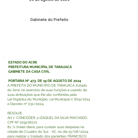
Órgão:
Gabinete do Prefeito
ESTADO DO ACRE
PREFEITURA MUNICIPAL DE TARAUACÁ
GABINETE DA CASA CIVIL
PORTARIA Nº 473, DE 19 DE AGOSTO DE 2024
A PREFEITA DO MUNICÍPIO DE TARAUACÁ, Estado
do Acre, no exercício de suas funções e usando de
suas atribuições que lhe são conferidas pela
Lei Orgânica do Município, Lei Municipal n° 809/2014
e Decreto nº 031/2024;
RESOLVE:
Art 1° CONCEDER, a IZAQUEL DA SILVA MACHADO,
CPF Nº
029276072
81, ½ (meia) diária, para custear suas despesas na
cidade de Cruzeiro do Sul - AC, no dia 15/08/2024,
para realizar o traslado dos pacientes: FRANCISCO