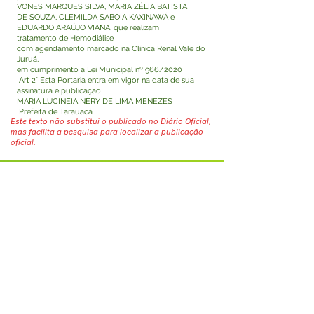
VONES MARQUES SILVA, MARIA ZÉLIA BATISTA
DE SOUZA, CLEMILDA SABOIA KAXINAWÁ e
EDUARDO ARAÚJO VIANA, que realizam
tratamento de Hemodiálise
com agendamento marcado na Clínica Renal Vale do
Juruá,
em cumprimento a Lei Municipal nº 966/2020
Art 2° Esta Portaria entra em vigor na data de sua
assinatura e publicação
MARIA LUCINEIA NERY DE LIMA MENEZES
Prefeita de Tarauacá
Este texto não substitui o publicado no Diário Oficial,
mas facilita a pesquisa para localizar a publicação
oficial.
Fale com a Prefeitura
Whatsapp