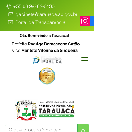
+55 68 99282-6130
gabinete@tarauaca.ac.gov.br
Portal da Transparência
Olá, Bem-vindo a Tarauacá!
Prefeito
Rodrigo Damasceno Catão
Vice
Marilete Vitorino de Sirqueira