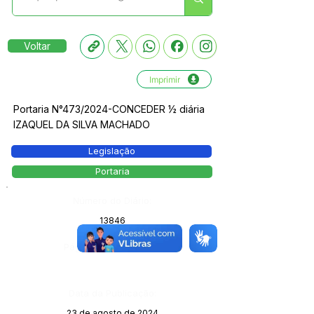
Voltar
Imprimir
Portaria N°473/2024-CONCEDER ½ diária
IZAQUEL DA SILVA MACHADO
Legislação
Portaria
Número do Diário:
13846
Página da Publicação:
Data da Publicação:
23 de agosto de 2024