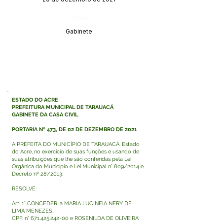
Órgão:
Gabinete
ESTADO DO ACRE
PREFEITURA MUNICIPAL DE TARAUACÁ
GABINETE DA CASA CIVIL
PORTARIA Nº 473, DE 02 DE DEZEMBRO DE 2021
A PREFEITA DO MUNICÍPIO DE TARAUACÁ, Estado
do Acre, no exercício de suas funções e usando de
suas atribuições que lhe são conferidas pela Lei
Orgânica do Município e Lei Municipal n° 809/2014 e
Decreto nº 28/2013;
RESOLVE:
Art. 1° CONCEDER, a MARIA LUCINEIA NERY DE
LIMA MENEZES,
CPF: n°
671.425.242-00
e ROSENILDA DE OLIVEIRA