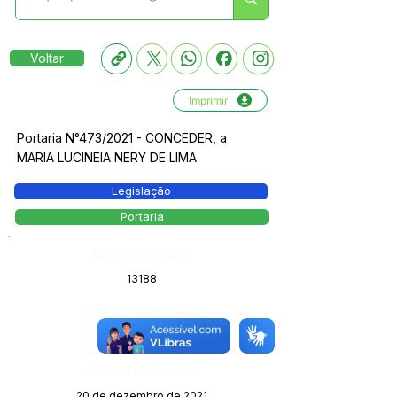
Voltar
Imprimir
Portaria N°473/2021 - CONCEDER, a
MARIA LUCINEIA NERY DE LIMA
Legislação
Portaria
Número do Diário:
13188
Página da Publicação:
97
Data da Publicação:
20 de dezembro de 2021