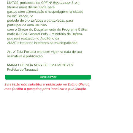
MATOS, portadora do CPF Nº
695.127.442-8
, 2,5
(duas e meia) diárias, cada, para
gastos com alimentação e hospedagem na cidade
de Rio Branco, no
período de 05/12/2021 a 07/12/2021, para
participar de uma Reunião
com o Diretor do Departamento do Programa Calha
norte (DPCN), General Poty – Ministério da Defesa,
que será realizado no Auditório da
AMAC e tratar de interesses da municipalidade.
Art. 2° Esta Portaria entra em vigor na data de sua
assinatura e publicação.
MARIA LUCINEIA NERY DE LIMA MENEZES
Prefeita de Tarauacá
Visualizar
Este texto não substitui o publicado no Diário Oficial,
mas facilita a pesquisa para localizar a publicação
oficial.