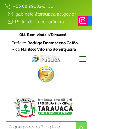
+55 68 99282-6130
gabinete@tarauaca.ac.gov.br
Portal da Transparência
Olá, Bem-vindo a Tarauacá!
Prefeito
Rodrigo Damasceno Catão
Vice
Marilete Vitorino de Sirqueira