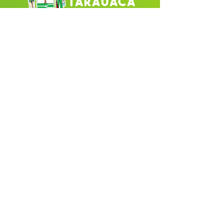
Fale com a Prefeitura
Whatsapp
SERVIÇO DE ATENDIMENTO AO 
CIDADÃO (SIC) E OUVIDORIA
Prefeitura de Tarauacá - Estado do 
Acre
CNPJ 
34.693.564/0001-79
💻Acesso online: 
SIC 
| 
Fale Conosco
 | 
Ouvidoria
| 
Portal de Transparência
 |
Mapa do Site
📱(68) 99282-6130 
🏢 Av. Cel. Juvêncio de Menezes, nº 
395 CEP 69970-000, Centro, Tarauacá, 
AC