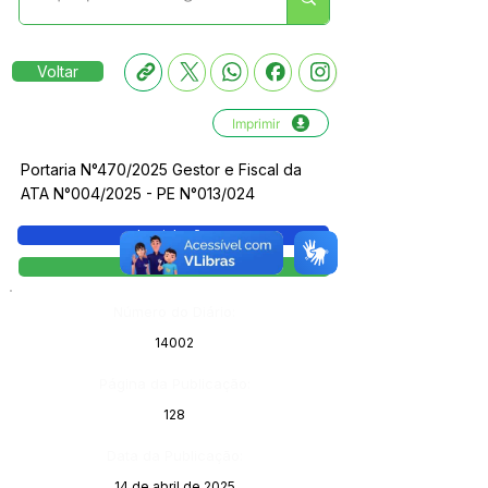
Voltar
Imprimir
Portaria N°470/2025 Gestor e Fiscal da
ATA N°004/2025 - PE N°013/024
Legislação
Portaria
Número do Diário:
14002
Página da Publicação:
128
Data da Publicação:
14 de abril de 2025