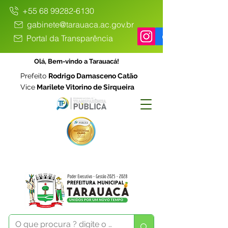
+55 68 99282-6130
gabinete@tarauaca.ac.gov.br
Portal da Transparência
Olá, Bem-vindo a Tarauacá!
Prefeito
Rodrigo Damasceno Catão
Vice
Marilete Vitorino de Sirqueira