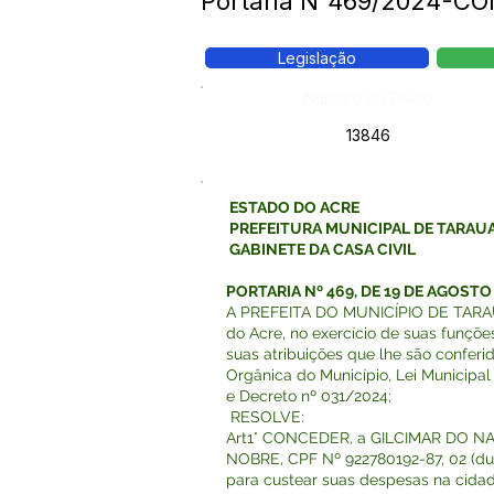
Portaria N°469/2024-C
Legislação
Número do Diário:
13846
ESTADO DO ACRE
PREFEITURA MUNICIPAL DE TARAU
GABINETE DA CASA CIVIL
PORTARIA Nº 469, DE 19 DE AGOSTO
A PREFEITA DO MUNICÍPIO DE TARA
do Acre, no exercício de suas funçõ
suas atribuições que lhe são conferi
Orgânica do Município, Lei Municipal
e Decreto nº 031/2024;
RESOLVE:
Art1° CONCEDER, a GILCIMAR DO 
NOBRE, CPF Nº 922780192-87, 02 (dua
para custear suas despesas na cidad