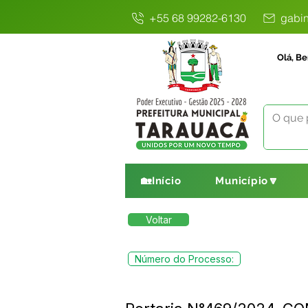
+55 68 99282-6130
gabin
Olá, Be
🏡Início
Município🔽
Voltar
Número do Processo: