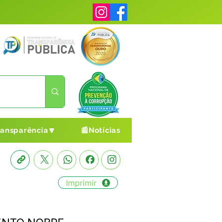
ransparência🔽
📰Notícias
Imprimir