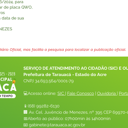
6/2024, para
lar de placa QWO,
ros
a data de sua
ENEZES
ário Oficial, mas facilita a pesquisa para localizar a publicação oficial.
SERVIÇO DE ATENDIMENTO AO CIDADÃO (SIC) E O
Prefeitura de Tarauacá - Estado do Acre
CNPJ 
34.693.564/0001-79
💻Acesso online: 
SIC 
| 
Fale Conosco
 | 
Ouvidoria
| 
Port
📱(68) 99282-6130 
🏢 Av. Cel. Juvêncio de Menezes, nº 395 CEP 69970-0
📅Aberto ao público: 07h00min às 14h00min
📧 
gabinete@tarauaca.ac.gov.br