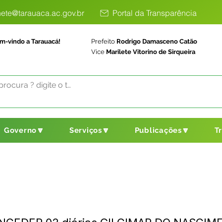
ete@tarauaca.ac.gov.br
Portal da Transparência
m-vindo a Tarauacá!
Prefeito
Rodrigo Damasceno Catão
Vice
Marilete Vitorino de Sirqueira
Governo🔽
Serviços🔽
Publicações🔽
T