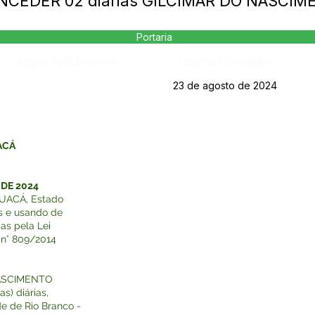
ONCEDER 02 diárias GILCIMAR DO NASCI
Portaria
Página da Publicação:
Data da Publicação:
23 de agosto de 2024
ACÁ
 DE 2024
UACÁ, Estado
es e usando de
das pela Lei
 n° 809/2014
NASCIMENTO
s) diárias,
e de Rio Branco -