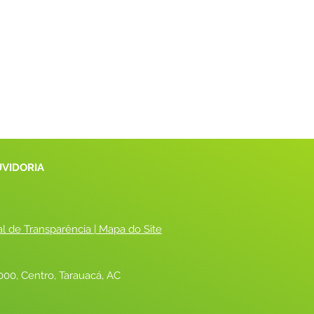
UVIDORIA
al de Transparência
 |
 Mapa do Site
00, Centro, Tarauacá, AC