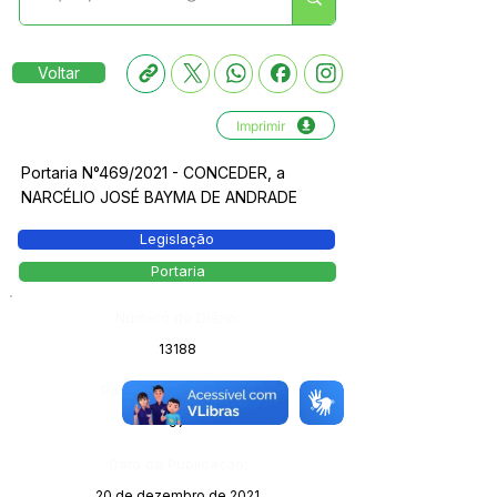
Voltar
Imprimir
Portaria N°469/2021 - CONCEDER, a
NARCÉLIO JOSÉ BAYMA DE ANDRADE
Legislação
Portaria
Número do Diário:
13188
Página da Publicação:
97
Data da Publicação:
20 de dezembro de 2021