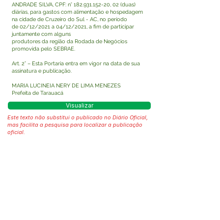
ANDRADE SILVA, CPF: n°
182.931.152-20
, 02 (duas)
diárias, para gastos com alimentação e hospedagem
na cidade de Cruzeiro do Sul - AC, no período
de 02/12/2021 a 04/12/2021, a fim de participar
juntamente com alguns
produtores da região da Rodada de Negócios
promovida pelo SEBRAE.
Art. 2° – Esta Portaria entra em vigor na data de sua
assinatura e publicação.
MARIA LUCINEIA NERY DE LIMA MENEZES
Prefeita de Tarauacá
Visualizar
Este texto não substitui o publicado no Diário Oficial,
mas facilita a pesquisa para localizar a publicação
oficial.
Fale com a Prefeitura