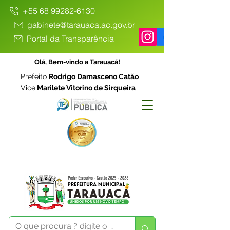
+55 68 99282-6130
gabinete@tarauaca.ac.gov.br
Portal da Transparência
Olá, Bem-vindo a Tarauacá!
Prefeito
Rodrigo Damasceno Catão
Vice
Marilete Vitorino de Sirqueira